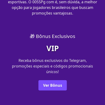
esportivas. O 0055Pg com​ é, sem dúvida, a melhor
opção para jogadores brasileiros que buscam
promoções vantajosas.
🎁 Bônus Exclusivos
VIP
Receba bônus exclusivos do Telegram,
promoções especiais e códigos promocionais
únicos!
Ver Bônus