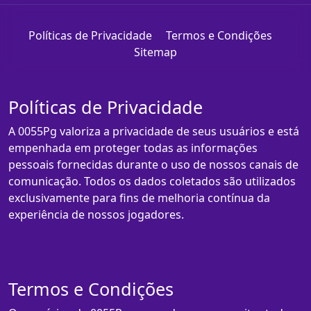
Políticas de Privacidade
Termos e Condições
Sitemap
Políticas de Privacidade
A 0055Pg valoriza a privacidade de seus usuários e está
empenhada em proteger todas as informações
pessoais fornecidas durante o uso de nossos canais de
comunicação. Todos os dados coletados são utilizados
exclusivamente para fins de melhoria contínua da
experiência de nossos jogadores.
Termos e Condições