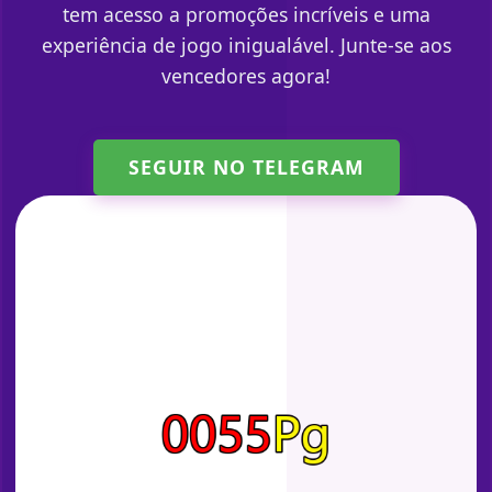
tem acesso a promoções incríveis e uma
experiência de jogo inigualável. Junte-se aos
vencedores agora!
SEGUIR NO TELEGRAM