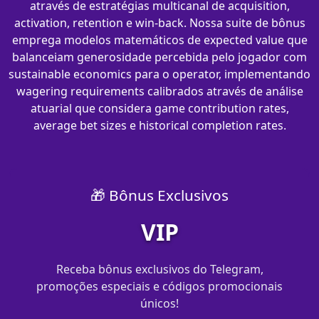
através de estratégias multicanal de acquisition,
activation, retention e win-back. Nossa suite de bônus
emprega modelos matemáticos de expected value que
balanceiam generosidade percebida pelo jogador com
sustainable economics para o operator, implementando
wagering requirements calibrados através de análise
atuarial que considera game contribution rates,
average bet sizes e historical completion rates.
🎁 Bônus Exclusivos
VIP
Receba bônus exclusivos do Telegram,
promoções especiais e códigos promocionais
únicos!