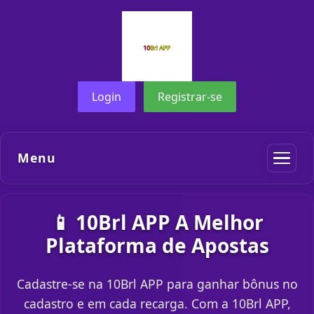
Login
Registrar-se
Menu
📱 10Brl APP A Melhor
Plataforma de Apostas
Cadastre-se na 10Brl APP para ganhar bônus no
cadastro e em cada recarga. Com a 10Brl APP,