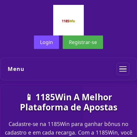
Login
Registrar-se
Menu
📱 1185Win A Melhor
Plataforma de Apostas
Cadastre-se na 1185Win para ganhar bônus no
cadastro e em cada recarga. Com a 1185Win, você