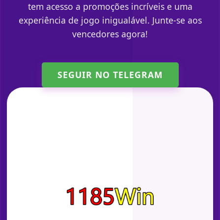
tem acesso a promoções incríveis e uma
experiência de jogo inigualável. Junte-se aos
vencedores agora!
SEGUIR NO TELEGRAM