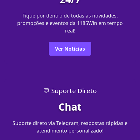
Fique por dentro de todas as novidades,
promoções e eventos da 1185Win em tempo
real!
Ver Notícias
💬 Suporte Direto
Chat
Suporte direto via Telegram, respostas rápidas e
atendimento personalizado!