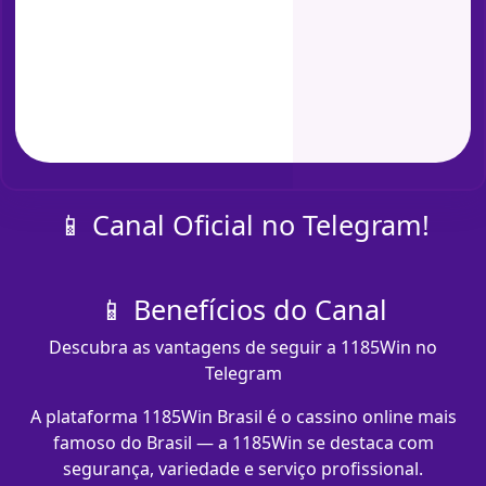
📱 Canal Oficial no Telegram!
📱 Benefícios do Canal
Descubra as vantagens de seguir a 1185Win no
Telegram
A plataforma 1185Win Brasil é o cassino online mais
famoso do Brasil — a 1185Win se destaca com
segurança, variedade e serviço profissional.