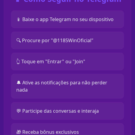
📱 Baixe o app Telegram no seu dispositivo
🔍 Procure por "@1185WinOficial"
👆 Toque em "Entrar" ou "Join"
🔔 Ative as notificações para não perder
nada
💬 Participe das conversas e interaja
🎁 Receba bônus exclusivos