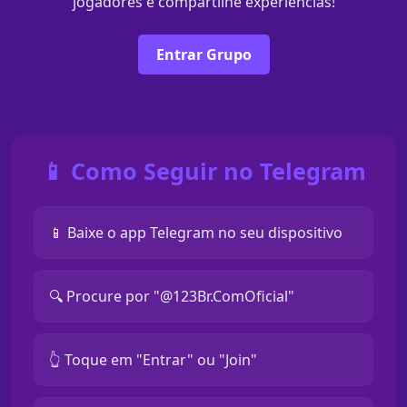
jogadores e compartilhe experiências!
Entrar Grupo
📱 Como Seguir no Telegram
📱 Baixe o app Telegram no seu dispositivo
🔍 Procure por "@123Br.ComOficial"
👆 Toque em "Entrar" ou "Join"