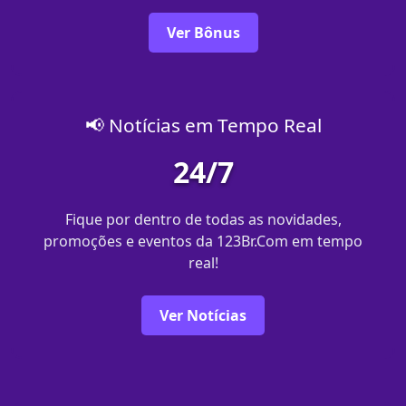
Ver Bônus
📢 Notícias em Tempo Real
24/7
Fique por dentro de todas as novidades,
promoções e eventos da 123Br.Com em tempo
real!
Ver Notícias