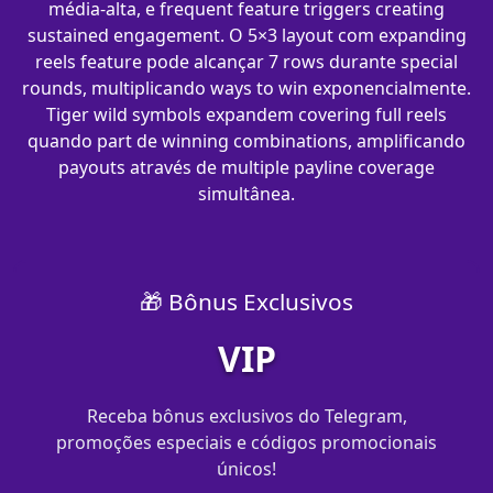
média-alta, e frequent feature triggers creating
sustained engagement. O 5×3 layout com expanding
reels feature pode alcançar 7 rows durante special
rounds, multiplicando ways to win exponencialmente.
Tiger wild symbols expandem covering full reels
quando part de winning combinations, amplificando
payouts através de multiple payline coverage
simultânea.
🎁 Bônus Exclusivos
VIP
Receba bônus exclusivos do Telegram,
promoções especiais e códigos promocionais
únicos!