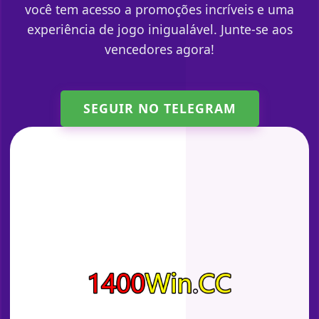
você tem acesso a promoções incríveis e uma
experiência de jogo inigualável. Junte-se aos
vencedores agora!
SEGUIR NO TELEGRAM