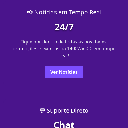
📢 Notícias em Tempo Real
24/7
Fique por dentro de todas as novidades,
promoções e eventos da 1400Win.CC em tempo
real!
Ver Notícias
💬 Suporte Direto
Chat