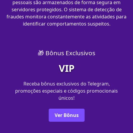
pessoais são armazenados de forma segura em
servidores protegidos. O sistema de detecção de
fraudes monitora constantemente as atividades para
identificar comportamentos suspeitos.
🎁 Bônus Exclusivos
VIP
Receba bônus exclusivos do Telegram,
promoções especiais e códigos promocionais
únicos!
Ver Bônus