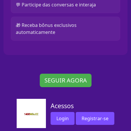
💬 Participe das conversas e interaja
🎁 Receba bônus exclusivos
automaticamente
SEGUIR AGORA
Acessos
Login
Registrar-se