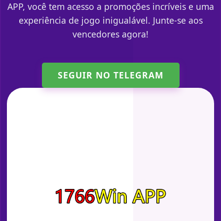
APP, você tem acesso a promoções incríveis e uma
experiência de jogo inigualável. Junte-se aos
vencedores agora!
SEGUIR NO TELEGRAM