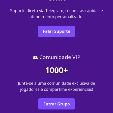
Suporte direto via Telegram, respostas rápidas e
atendimento personalizado!
Falar Suporte
👥 Comunidade VIP
1000+
Junte-se a uma comunidade exclusiva de
jogadores e compartilhe experiências!
Entrar Grupo