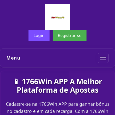
Login
Registrar-se
Menu
📱 1766Win APP A Melhor
Plataforma de Apostas
Cadastre-se na 1766Win APP para ganhar bônus
no cadastro e em cada recarga. Com a 1766Win