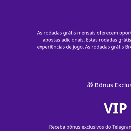
As rodadas grátis mensais oferecem opor
apostas adicionais. Estas rodadas gráti
experiências de jogo. As rodadas grátis 
🎁 Bônus Exclu
VIP
Receba bônus exclusivos do Telegra