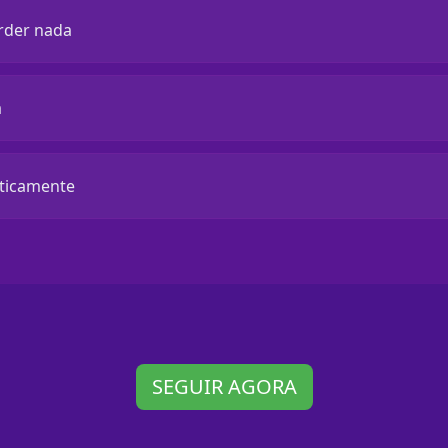
erder nada
a
aticamente
SEGUIR AGORA