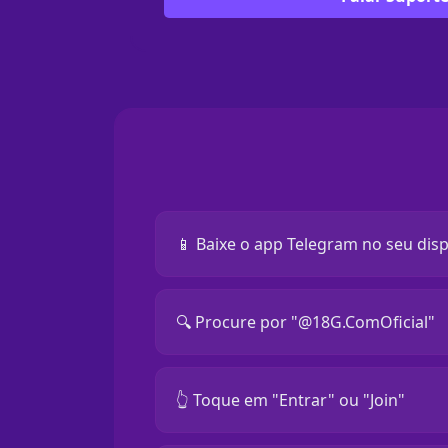
📱 Baixe o app Telegram no seu disp
🔍 Procure por "@18G.ComOficial"
👆 Toque em "Entrar" ou "Join"