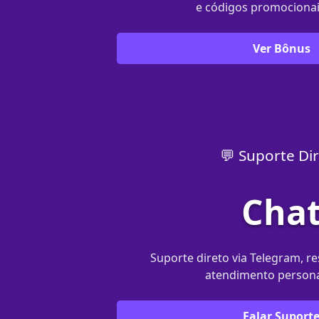
e códigos promocionai
Ver Bônus
💬 Suporte Di
Cha
Suporte direto via Telegram, r
atendimento persona
Falar Suport