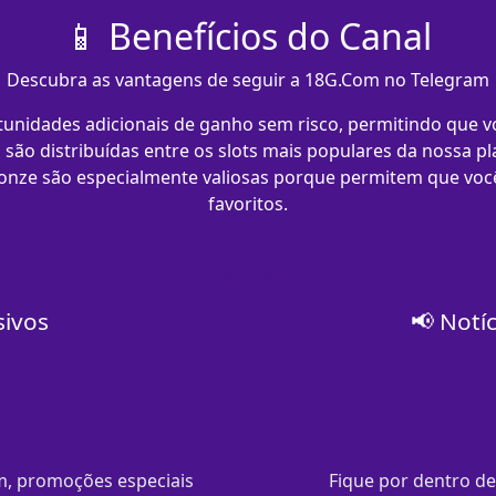
📱 Benefícios do Canal
Descubra as vantagens de seguir a 18G.Com no Telegram
tunidades adicionais de ganho sem risco, permitindo que 
s são distribuídas entre os slots mais populares da nossa
Bronze são especialmente valiosas porque permitem que você
favoritos.
sivos
📢 Notí
m, promoções especiais
Fique por dentro d