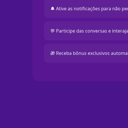
🔔 Ative as notificações para não p
💬 Participe das conversas e interaj
🎁 Receba bônus exclusivos autom