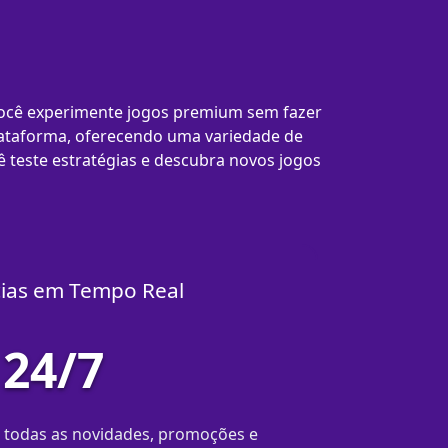
você experimente jogos premium sem fazer
 plataforma, oferecendo uma variedade de
 teste estratégias e descubra novos jogos
cias em Tempo Real
24/7
e todas as novidades, promoções e