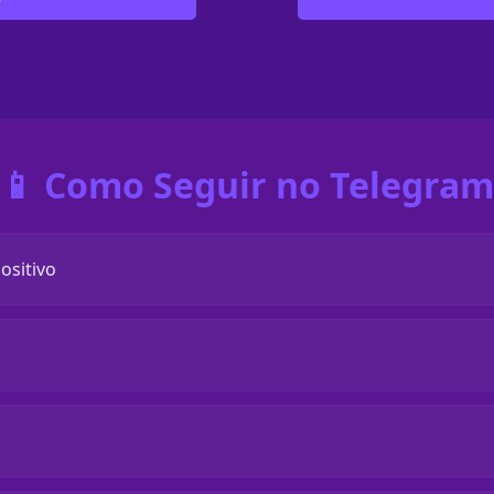
📱 Como Seguir no Telegram
ositivo