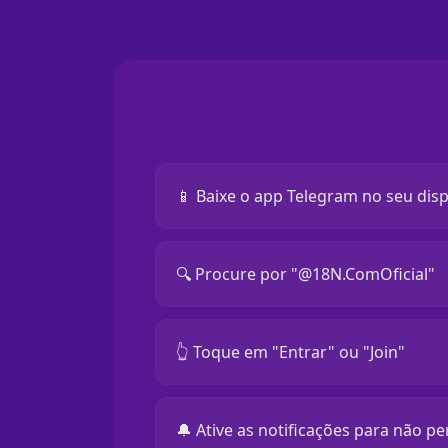
📱 Baixe o app Telegram no seu disp
🔍 Procure por "@18N.ComOficial"
👆 Toque em "Entrar" ou "Join"
🔔 Ative as notificações para não p