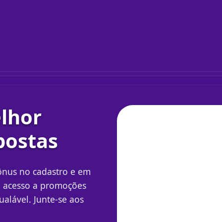
lhor
postas
ônus no cadastro e em
m acesso a promoções
ualável. Junte-se aos