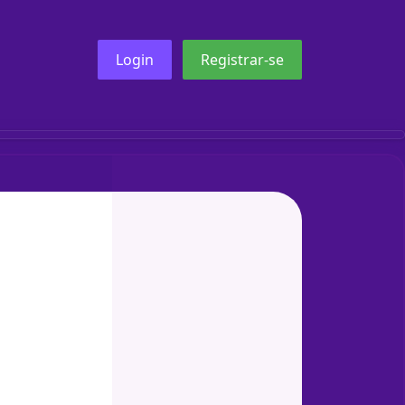
Login
Registrar-se