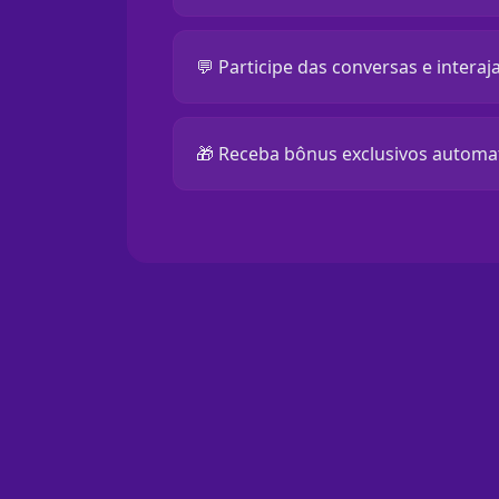
💬 Participe das conversas e interaj
🎁 Receba bônus exclusivos autom