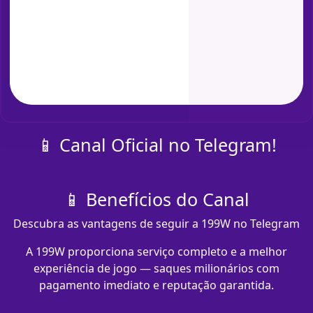
📱 Canal Oficial no Telegram!
📱 Benefícios do Canal
Descubra as vantagens de seguir a 199W no Telegram
A 199W proporciona serviço completo e a melhor
experiência de jogo — saques milionários com
pagamento imediato e reputação garantida.