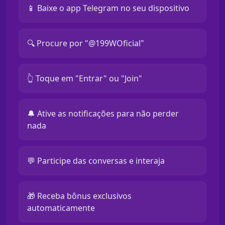
📱 Baixe o app Telegram no seu dispositivo
🔍 Procure por "@199WOficial"
👆 Toque em "Entrar" ou "Join"
🔔 Ative as notificações para não perder
nada
💬 Participe das conversas e interaja
🎁 Receba bônus exclusivos
automaticamente