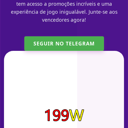
tem acesso a promoções incríveis e uma
experiência de jogo inigualável. Junte-se aos
vencedores agora!
SEGUIR NO TELEGRAM