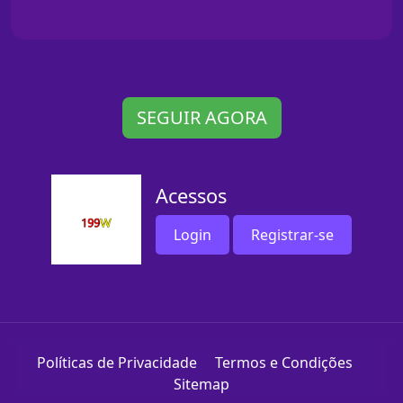
SEGUIR AGORA
Acessos
Login
Registrar-se
Políticas de Privacidade
Termos e Condições
Sitemap