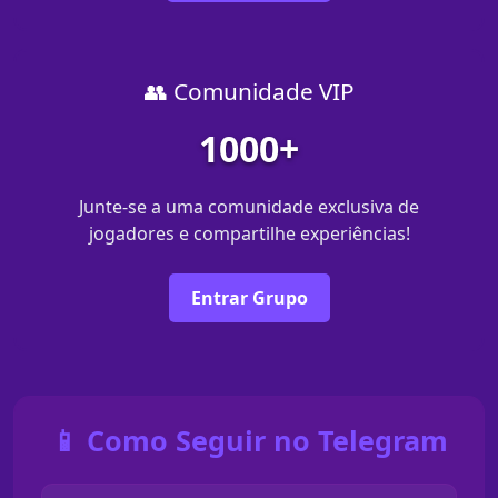
👥 Comunidade VIP
1000+
Junte-se a uma comunidade exclusiva de
jogadores e compartilhe experiências!
Entrar Grupo
📱 Como Seguir no Telegram