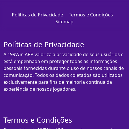
Políticas de Privacidade
Termos e Condições
Sitemap
Políticas de Privacidade
A 199Win APP valoriza a privacidade de seus usuários e
está empenhada em proteger todas as informações
pessoais fornecidas durante o uso de nossos canais de
comunicação. Todos os dados coletados são utilizados
exclusivamente para fins de melhoria contínua da
experiência de nossos jogadores.
Termos e Condições