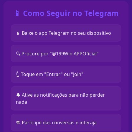
📱 Como Seguir no Telegram
📱 Baixe o app Telegram no seu dispositivo
🔍 Procure por "@199Win APPOficial"
👆 Toque em "Entrar" ou "Join"
🔔 Ative as notificações para não perder
nada
💬 Participe das conversas e interaja