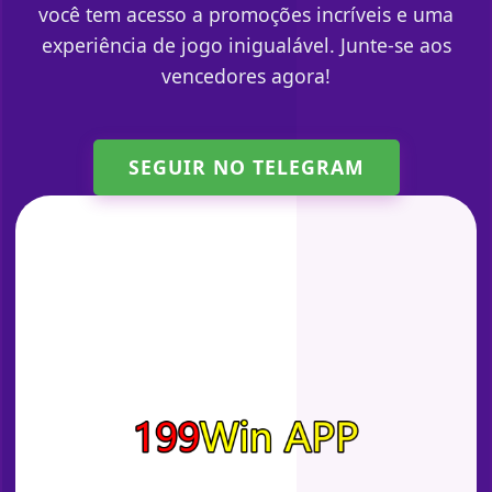
você tem acesso a promoções incríveis e uma
experiência de jogo inigualável. Junte-se aos
vencedores agora!
SEGUIR NO TELEGRAM