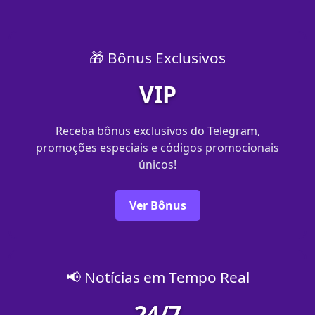
🎁 Bônus Exclusivos
VIP
Receba bônus exclusivos do Telegram,
promoções especiais e códigos promocionais
únicos!
Ver Bônus
📢 Notícias em Tempo Real
24/7