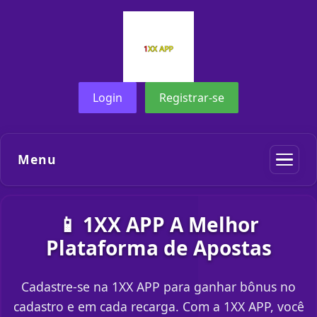
Login
Registrar-se
Menu
📱 1XX APP A Melhor
Plataforma de Apostas
Cadastre-se na 1XX APP para ganhar bônus no
cadastro e em cada recarga. Com a 1XX APP, você