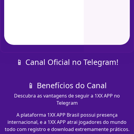
📱 Canal Oficial no Telegram!
📱 Benefícios do Canal
Descubra as vantagens de seguir a 1XX APP no
Telegram
A plataforma 1XX APP Brasil possui presença
internacional, e a 1XX APP atrai jogadores do mundo
todo com registro e download extremamente práticos.