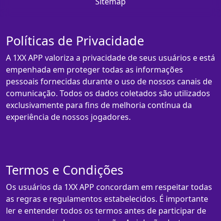
Sitemap
Políticas de Privacidade
A 1XX APP valoriza a privacidade de seus usuários e está
empenhada em proteger todas as informações
pessoais fornecidas durante o uso de nossos canais de
comunicação. Todos os dados coletados são utilizados
exclusivamente para fins de melhoria contínua da
experiência de nossos jogadores.
Termos e Condições
Os usuários da 1XX APP concordam em respeitar todas
as regras e regulamentos estabelecidos. É importante
ler e entender todos os termos antes de participar de