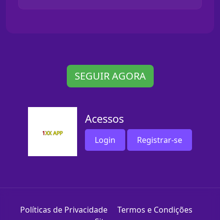
SEGUIR AGORA
Acessos
Login
Registrar-se
Políticas de Privacidade
Termos e Condições