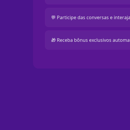
💬 Participe das conversas e interaj
🎁 Receba bônus exclusivos autom