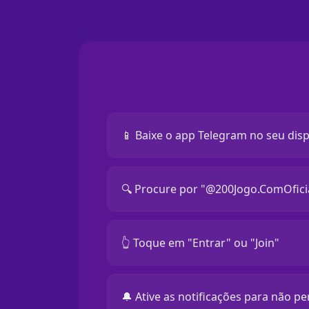
📱 Baixe o app Telegram no seu disp
🔍 Procure por "@200Jogo.ComOfici
👆 Toque em "Entrar" ou "Join"
🔔 Ative as notificações para não p