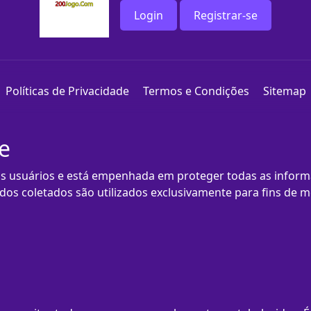
Login
Registrar-se
Políticas de Privacidade
Termos e Condições
Sitemap
de
eus usuários e está empenhada em proteger todas as inform
os coletados são utilizados exclusivamente para fins de m