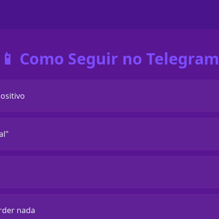
📱 Como Seguir no Telegram
ositivo
al"
erder nada