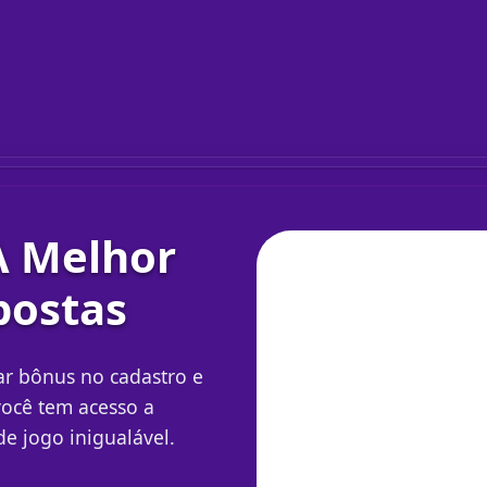
A Melhor
postas
r bônus no cadastro e
ocê tem acesso a
e jogo inigualável.