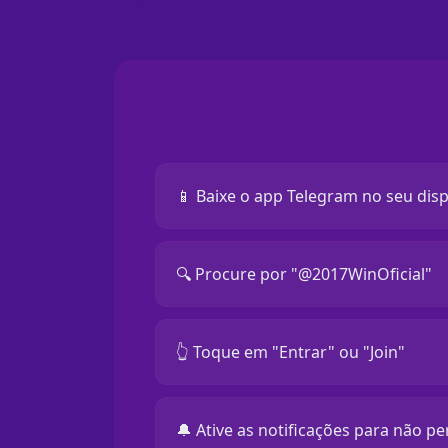
📱 Baixe o app Telegram no seu disp
🔍 Procure por "@2017WinOficial"
👆 Toque em "Entrar" ou "Join"
🔔 Ative as notificações para não p