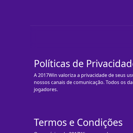
Políticas de Privacida
A 2017Win valoriza a privacidade de seus u
nossos canais de comunicação. Todos os dad
jogadores.
Termos e Condições