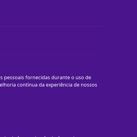
s pessoais fornecidas durante o uso de
elhoria contínua da experiência de nossos