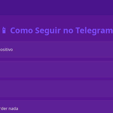
📱 Como Seguir no Telegram
ositivo
erder nada