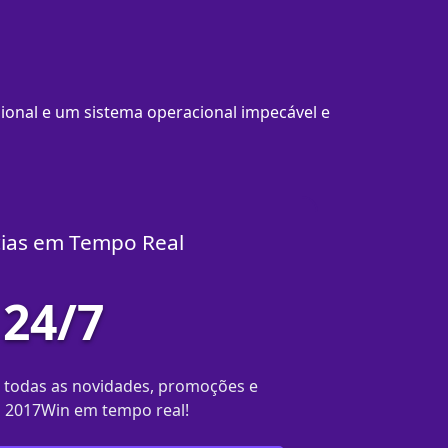
sional e um sistema operacional impecável e
cias em Tempo Real
24/7
e todas as novidades, promoções e
 2017Win em tempo real!