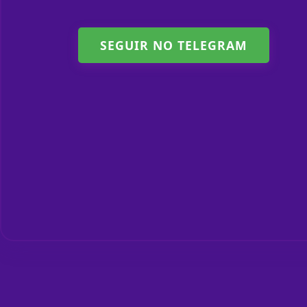
SEGUIR NO TELEGRAM