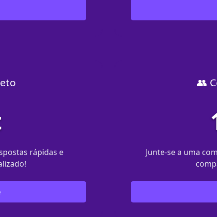
reto
👥 
t
espostas rápidas e
Junte-se a uma com
lizado!
compa
e