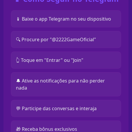
📱 Baixe o app Telegram no seu dispositivo
🔍 Procure por "@2222GameOficial"
👆 Toque em "Entrar" ou "Join"
🔔 Ative as notificações para não perder
nada
💬 Participe das conversas e interaja
🎁 Receba bônus exclusivos