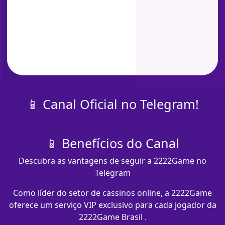
📱 Canal Oficial no Telegram!
📱 Benefícios do Canal
Descubra as vantagens de seguir a 2222Game no
Telegram
Como líder do setor de cassinos online, a 2222Game
oferece um serviço VIP exclusivo para cada jogador da
2222Game Brasil .