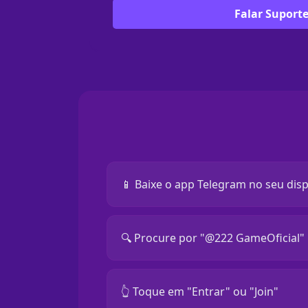
Falar Suport
📱 Baixe o app Telegram no seu disp
🔍 Procure por "@222 GameOficial"
👆 Toque em "Entrar" ou "Join"