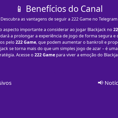
📱 Benefícios do Canal
Descubra as vantagens de seguir a 222 Game no Telegram
o aspecto importante a considerar ao jogar Blackjack no
2
udará a prolongar a experiência de jogo de forma segura e di
dos pelo
222 Game
, que podem aumentar o bankroll e prop
ckjack se torna mais do que um simples jogo de azar – é um
ratégia. Acesse o
222 Game
para viver a emoção do Blackja
sivos
📢 Notí