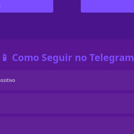
e
📱 Como Seguir no Telegram
ositivo