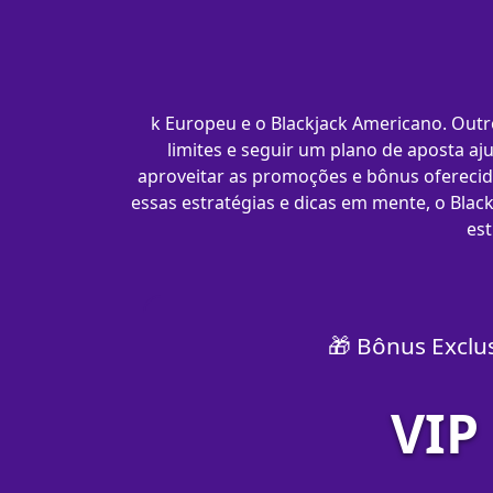
k Europeu e o Blackjack Americano. Outr
limites e seguir um plano de aposta aj
aproveitar as promoções e bônus ofereci
essas estratégias e dicas em mente, o Bla
est
🎁 Bônus Exclu
VIP