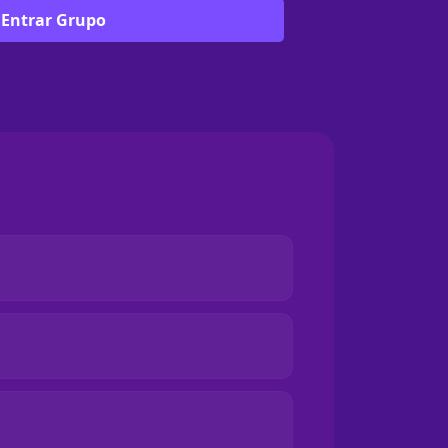
Entrar Grupo