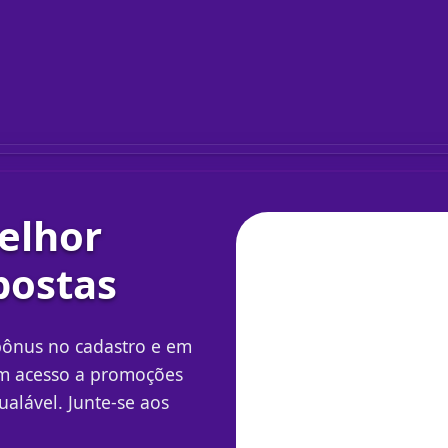
elhor
postas
bônus no cadastro e em
em acesso a promoções
ualável. Junte-se aos