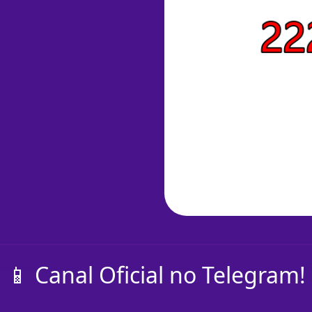
📱 Canal Oficial no Telegram!