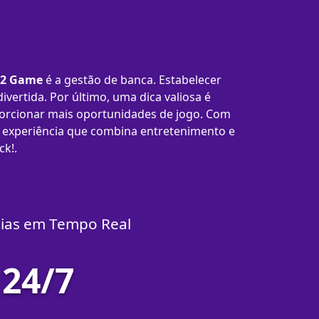
22 Game
é a gestão de banca. Estabelecer
vertida. Por último, uma dica valiosa é
orcionar mais oportunidades de jogo. Com
a experiência que combina entretenimento e
ck!.
cias em Tempo Real
24/7