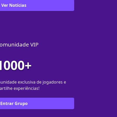
Ver Notícias
Comunidade VIP
1000+
unidade exclusiva de jogadores e
rtilhe experiências!
Entrar Grupo