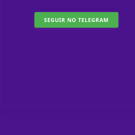
SEGUIR NO TELEGRAM