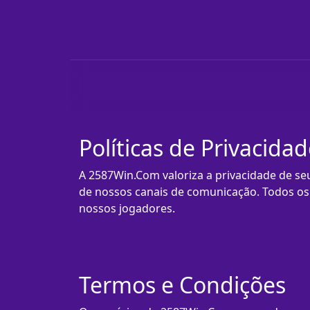
Políticas de Privacida
A 2587Win.Com valoriza a privacidade de s
de nossos canais de comunicação. Todos os 
nossos jogadores.
Termos e Condições