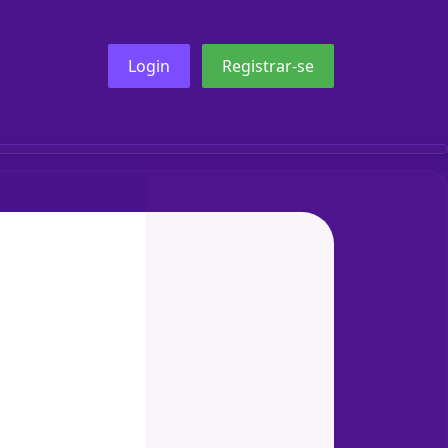
Login
Registrar-se