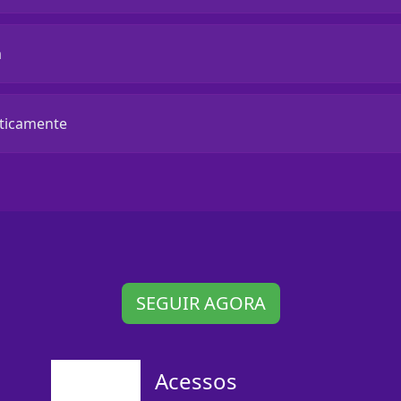
a
aticamente
SEGUIR AGORA
Acessos