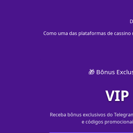
D
Como uma das plataformas de cassino m
🎁 Bônus Exclu
VIP
Receba bônus exclusivos do Telegra
e códigos promocionai