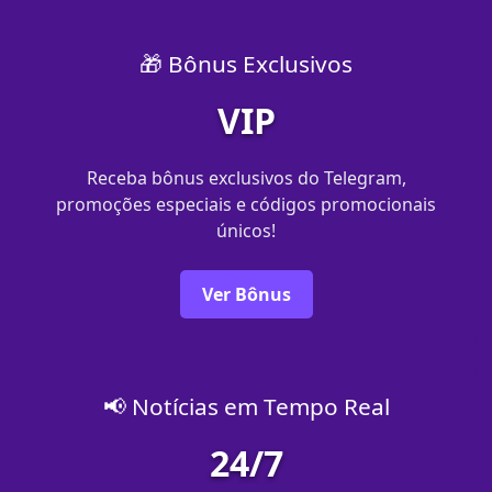
🎁 Bônus Exclusivos
VIP
Receba bônus exclusivos do Telegram,
promoções especiais e códigos promocionais
únicos!
Ver Bônus
📢 Notícias em Tempo Real
24/7