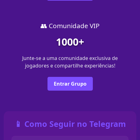
👥 Comunidade VIP
1000+
Junte-se a uma comunidade exclusiva de
jogadores e compartilhe experiências!
Entrar Grupo
📱 Como Seguir no Telegram