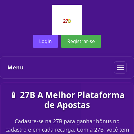
Login
Registrar-se
Menu
📱 27B A Melhor Plataforma
de Apostas
Cadastre-se na 27B para ganhar bônus no
cadastro e em cada recarga. Com a 27B, você tem