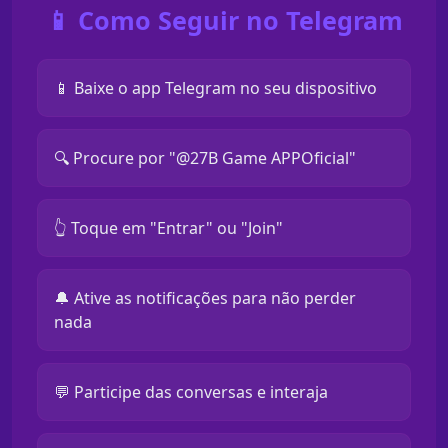
📱 Como Seguir no Telegram
📱 Baixe o app Telegram no seu dispositivo
🔍 Procure por "@27B Game APPOficial"
👆 Toque em "Entrar" ou "Join"
🔔 Ative as notificações para não perder
nada
💬 Participe das conversas e interaja