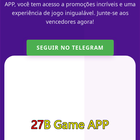
APP, você tem acesso a promoções incríveis e uma
experiência de jogo inigualável. Junte-se aos
vencedores agora!
SEGUIR NO TELEGRAM