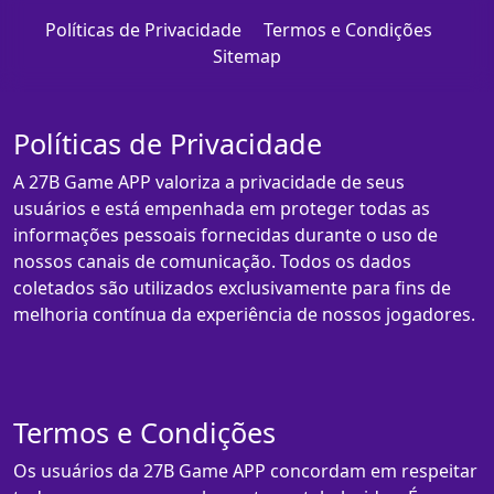
Políticas de Privacidade
Termos e Condições
Sitemap
Políticas de Privacidade
A 27B Game APP valoriza a privacidade de seus
usuários e está empenhada em proteger todas as
informações pessoais fornecidas durante o uso de
nossos canais de comunicação. Todos os dados
coletados são utilizados exclusivamente para fins de
melhoria contínua da experiência de nossos jogadores.
Termos e Condições
Os usuários da 27B Game APP concordam em respeitar