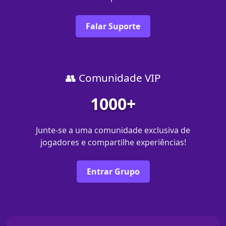
Falar Suporte
👥 Comunidade VIP
1000+
Junte-se a uma comunidade exclusiva de
jogadores e compartilhe experiências!
Entrar Grupo