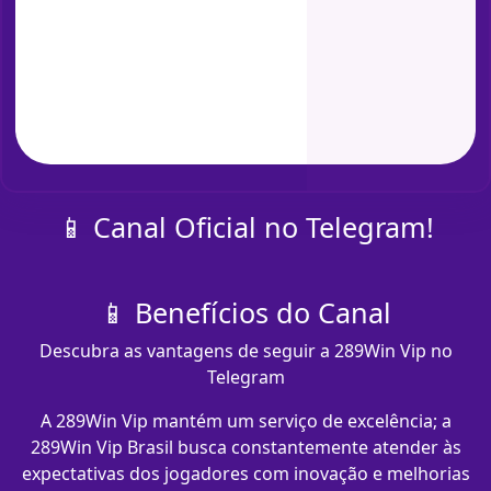
📱 Canal Oficial no Telegram!
📱 Benefícios do Canal
Descubra as vantagens de seguir a 289Win Vip no
Telegram
A 289Win Vip mantém um serviço de excelência; a
289Win Vip Brasil busca constantemente atender às
expectativas dos jogadores com inovação e melhorias