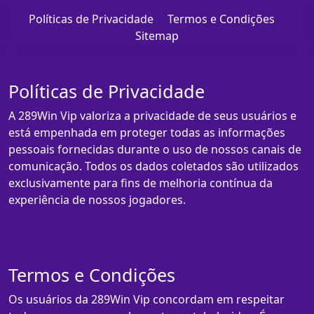
Políticas de Privacidade
Termos e Condições
Sitemap
Políticas de Privacidade
A 289Win Vip valoriza a privacidade de seus usuários e
está empenhada em proteger todas as informações
pessoais fornecidas durante o uso de nossos canais de
comunicação. Todos os dados coletados são utilizados
exclusivamente para fins de melhoria contínua da
experiência de nossos jogadores.
Termos e Condições
Os usuários da 289Win Vip concordam em respeitar