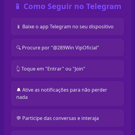
📱 Como Seguir no Telegram
📱 Baixe o app Telegram no seu dispositivo
🔍 Procure por "@289Win VipOficial"
👆 Toque em "Entrar" ou "Join"
🔔 Ative as notificações para não perder
nada
💬 Participe das conversas e interaja