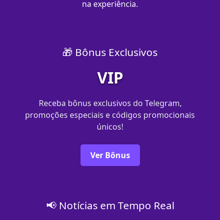
na experiência.
🎁 Bônus Exclusivos
VIP
Receba bônus exclusivos do Telegram,
promoções especiais e códigos promocionais
únicos!
Ver Bônus
📢 Notícias em Tempo Real