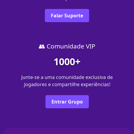
Falar Suporte
👥 Comunidade VIP
1000+
Junte-se a uma comunidade exclusiva de
jogadores e compartilhe experiências!
Entrar Grupo