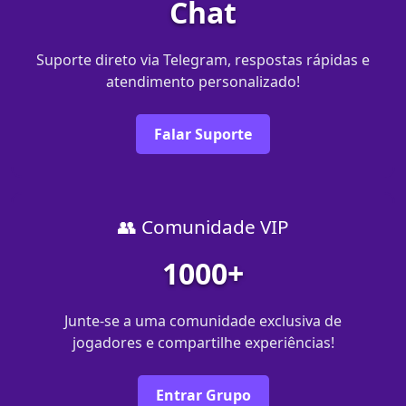
Chat
Suporte direto via Telegram, respostas rápidas e
atendimento personalizado!
Falar Suporte
👥 Comunidade VIP
1000+
Junte-se a uma comunidade exclusiva de
jogadores e compartilhe experiências!
Entrar Grupo