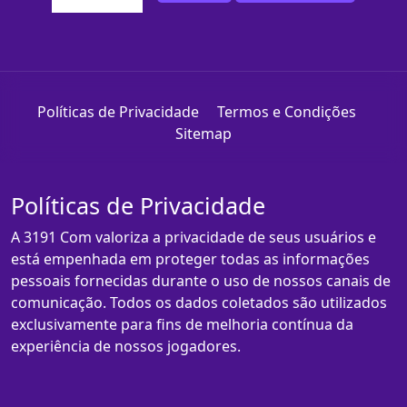
Políticas de Privacidade
Termos e Condições
Sitemap
Políticas de Privacidade
A 3191 Com valoriza a privacidade de seus usuários e
está empenhada em proteger todas as informações
pessoais fornecidas durante o uso de nossos canais de
comunicação. Todos os dados coletados são utilizados
exclusivamente para fins de melhoria contínua da
experiência de nossos jogadores.