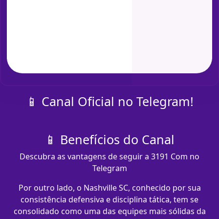
📱 Canal Oficial no Telegram!
📱 Benefícios do Canal
Descubra as vantagens de seguir a 3191 Com no
Telegram
Por outro lado, o Nashville SC, conhecido por sua
consistência defensiva e disciplina tática, tem se
consolidado como uma das equipes mais sólidas da