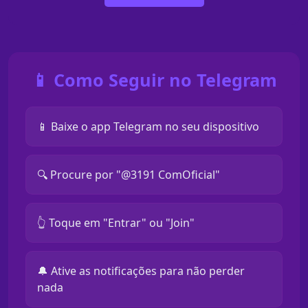
📱 Como Seguir no Telegram
📱 Baixe o app Telegram no seu dispositivo
🔍 Procure por "@3191 ComOficial"
👆 Toque em "Entrar" ou "Join"
🔔 Ative as notificações para não perder
nada