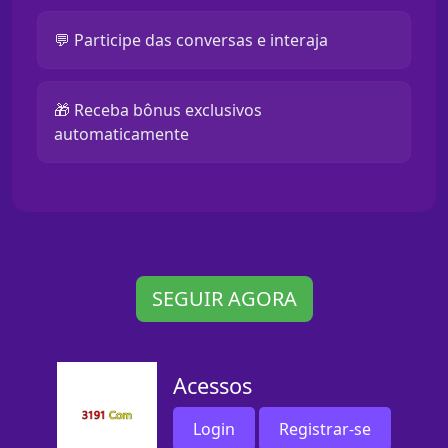
💬 Participe das conversas e interaja
🎁 Receba bônus exclusivos
automaticamente
SEGUIR AGORA
Acessos
Login
Registrar-se