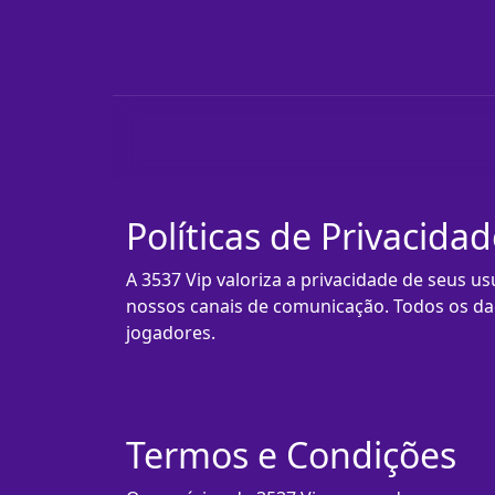
Políticas de Privacida
A 3537 Vip valoriza a privacidade de seus 
nossos canais de comunicação. Todos os dad
jogadores.
Termos e Condições