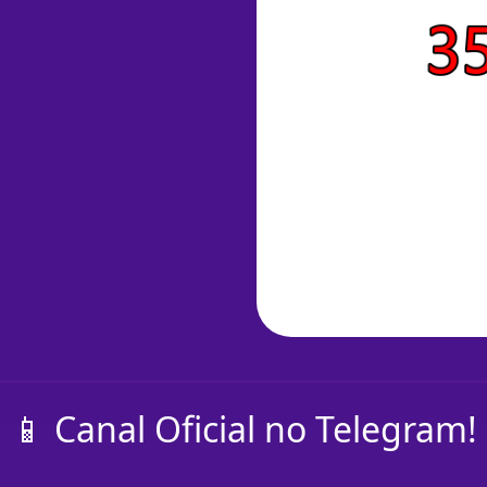
📱 Canal Oficial no Telegram!