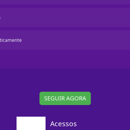
a
aticamente
SEGUIR AGORA
Acessos