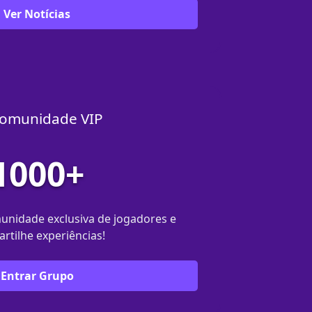
Ver Notícias
Comunidade VIP
1000+
unidade exclusiva de jogadores e
rtilhe experiências!
Entrar Grupo