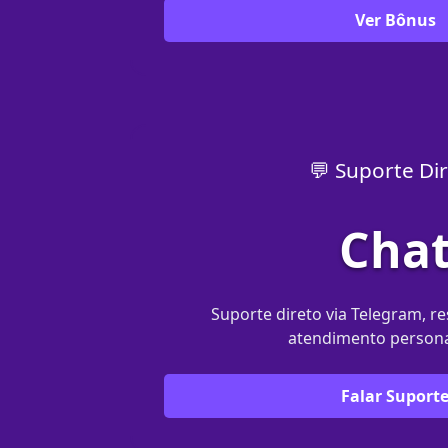
Ver Bônus
💬 Suporte Di
Cha
Suporte direto via Telegram, r
atendimento persona
Falar Suport