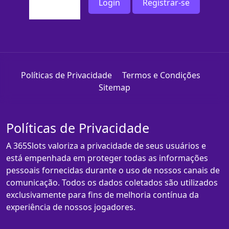
Login
Registrar-se
Políticas de Privacidade
Termos e Condições
Sitemap
Políticas de Privacidade
A 365Slots valoriza a privacidade de seus usuários e
está empenhada em proteger todas as informações
pessoais fornecidas durante o uso de nossos canais de
comunicação. Todos os dados coletados são utilizados
exclusivamente para fins de melhoria contínua da
experiência de nossos jogadores.