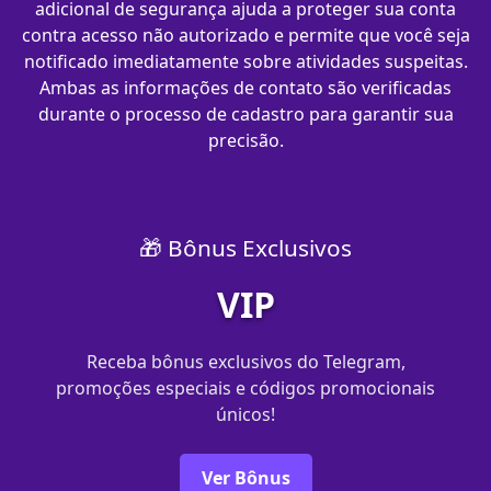
adicional de segurança ajuda a proteger sua conta
contra acesso não autorizado e permite que você seja
notificado imediatamente sobre atividades suspeitas.
Ambas as informações de contato são verificadas
durante o processo de cadastro para garantir sua
precisão.
🎁 Bônus Exclusivos
VIP
Receba bônus exclusivos do Telegram,
promoções especiais e códigos promocionais
únicos!
Ver Bônus