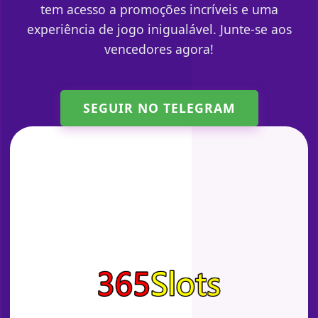
tem acesso a promoções incríveis e uma
experiência de jogo inigualável. Junte-se aos
vencedores agora!
SEGUIR NO TELEGRAM