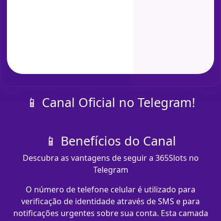
📱 Canal Oficial no Telegram!
📱 Benefícios do Canal
Descubra as vantagens de seguir a 365Slots no
Telegram
O número de telefone celular é utilizado para
verificação de identidade através de SMS e para
notificações urgentes sobre sua conta. Esta camada