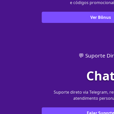
e códigos promocionai
Ver Bônus
💬 Suporte Di
Cha
Suporte direto via Telegram, r
atendimento persona
Falar Suport