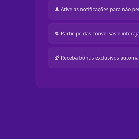
🔔 Ative as notificações para não p
💬 Participe das conversas e interaj
🎁 Receba bônus exclusivos autom