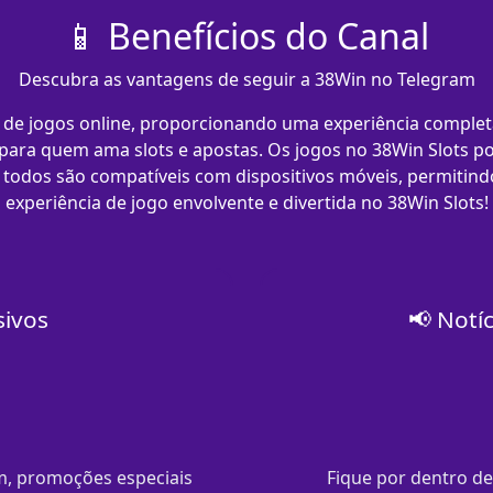
📱 Benefícios do Canal
Descubra as vantagens de seguir a 38Win no Telegram
 de jogos online, proporcionando uma experiência complet
a para quem ama slots e apostas. Os jogos no 38Win Slots 
, e todos são compatíveis com dispositivos móveis, permitind
experiência de jogo envolvente e divertida no 38Win Slots!
sivos
📢 Notí
m, promoções especiais
Fique por dentro d