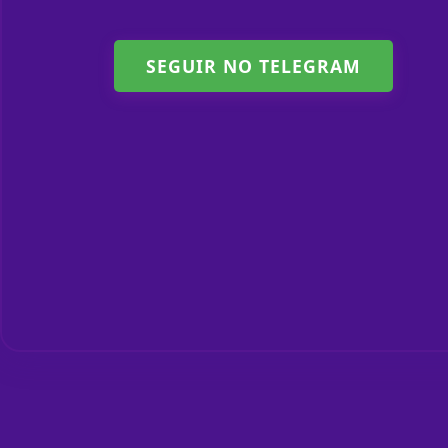
SEGUIR NO TELEGRAM