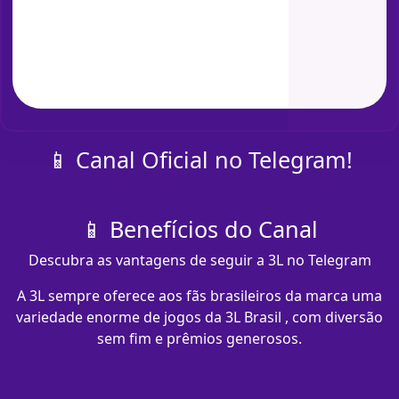
📱 Canal Oficial no Telegram!
📱 Benefícios do Canal
Descubra as vantagens de seguir a 3L no Telegram
A 3L sempre oferece aos fãs brasileiros da marca uma
variedade enorme de jogos da 3L Brasil , com diversão
sem fim e prêmios generosos.