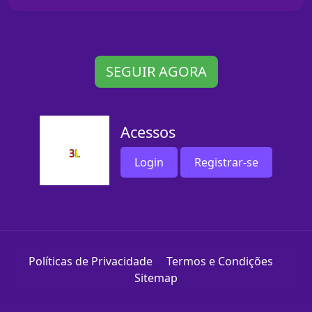
SEGUIR AGORA
Acessos
Login
Registrar-se
Políticas de Privacidade
Termos e Condições
Sitemap