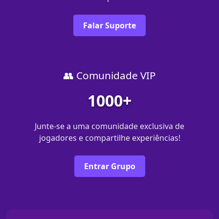
Falar Suporte
👥 Comunidade VIP
1000+
Junte-se a uma comunidade exclusiva de
jogadores e compartilhe experiências!
Entrar Grupo