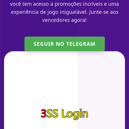
você tem acesso a promoções incríveis e uma
experiência de jogo inigualável. Junte-se aos
vencedores agora!
SEGUIR NO TELEGRAM