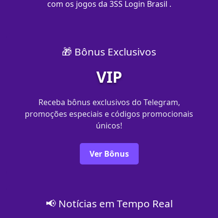
com os jogos da 3SS Login Brasil .
🎁 Bônus Exclusivos
VIP
Receba bônus exclusivos do Telegram,
promoções especiais e códigos promocionais
únicos!
Ver Bônus
📢 Notícias em Tempo Real