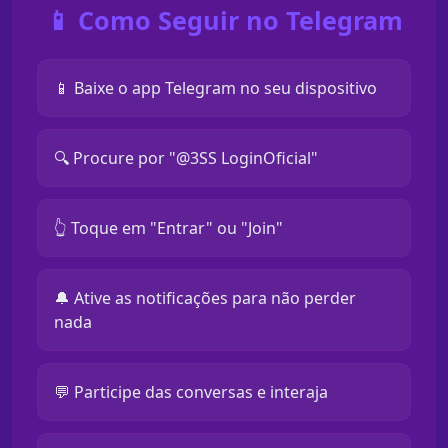
📱 Como Seguir no Telegram
📱 Baixe o app Telegram no seu dispositivo
🔍 Procure por "@3SS LoginOficial"
👆 Toque em "Entrar" ou "Join"
🔔 Ative as notificações para não perder
nada
💬 Participe das conversas e interaja