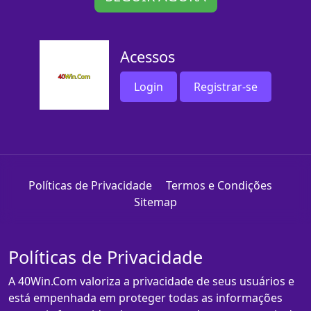
Acessos
Login
Registrar-se
Políticas de Privacidade
Termos e Condições
Sitemap
Políticas de Privacidade
A 40Win.Com valoriza a privacidade de seus usuários e
está empenhada em proteger todas as informações