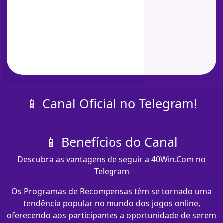
📱 Canal Oficial no Telegram!
📱 Benefícios do Canal
Descubra as vantagens de seguir a 40Win.Com no
Telegram
Os Programas de Recompensas têm se tornado uma
tendência popular no mundo dos jogos online,
oferecendo aos participantes a oportunidade de serem