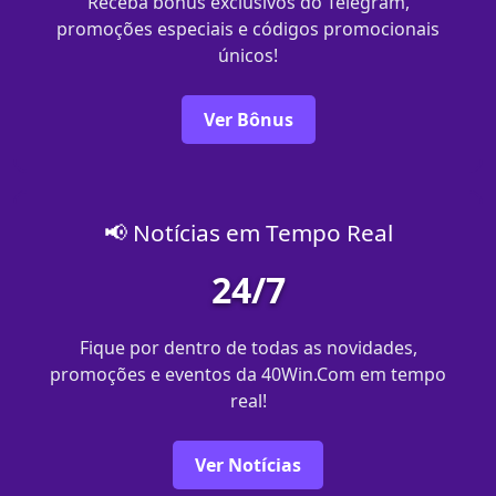
Receba bônus exclusivos do Telegram,
promoções especiais e códigos promocionais
únicos!
Ver Bônus
📢 Notícias em Tempo Real
24/7
Fique por dentro de todas as novidades,
promoções e eventos da 40Win.Com em tempo
real!
Ver Notícias