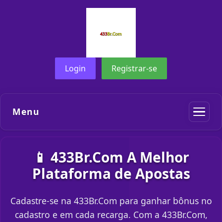
Login
Registrar-se
Menu
📱 433Br.Com A Melhor
Plataforma de Apostas
Cadastre-se na 433Br.Com para ganhar bônus no
cadastro e em cada recarga. Com a 433Br.Com,