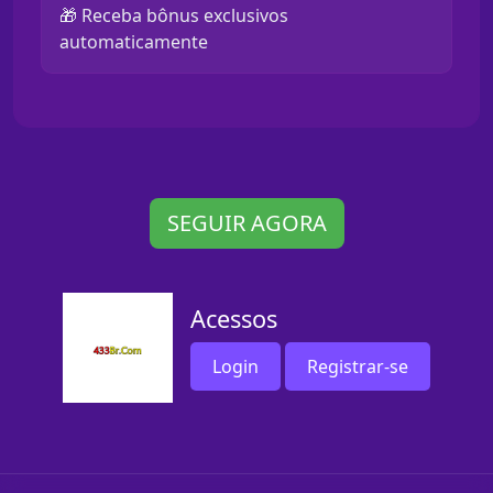
🎁 Receba bônus exclusivos
automaticamente
SEGUIR AGORA
Acessos
Login
Registrar-se