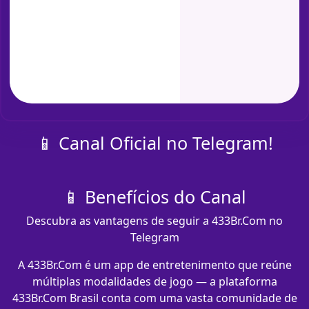
📱 Canal Oficial no Telegram!
📱 Benefícios do Canal
Descubra as vantagens de seguir a 433Br.Com no
Telegram
A 433Br.Com é um app de entretenimento que reúne
múltiplas modalidades de jogo — a plataforma
433Br.Com Brasil conta com uma vasta comunidade de