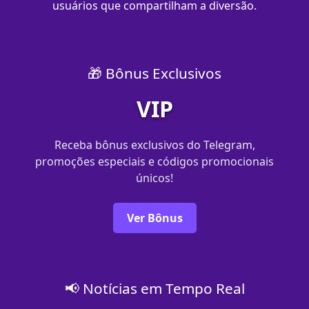
usuários que compartilham a diversão.
🎁 Bônus Exclusivos
VIP
Receba bônus exclusivos do Telegram,
promoções especiais e códigos promocionais
únicos!
Ver Bônus
📢 Notícias em Tempo Real