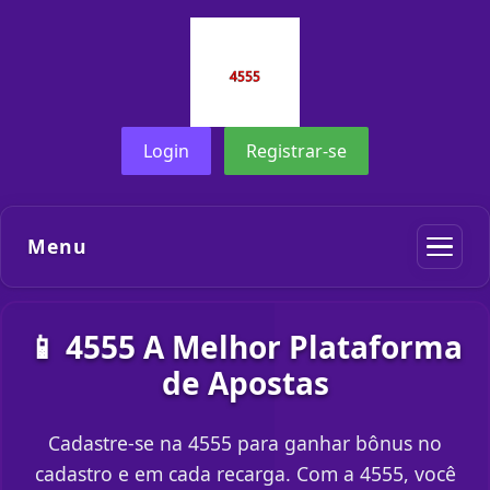
Login
Registrar-se
Menu
📱 4555 A Melhor Plataforma
de Apostas
Cadastre-se na 4555 para ganhar bônus no
cadastro e em cada recarga. Com a 4555, você