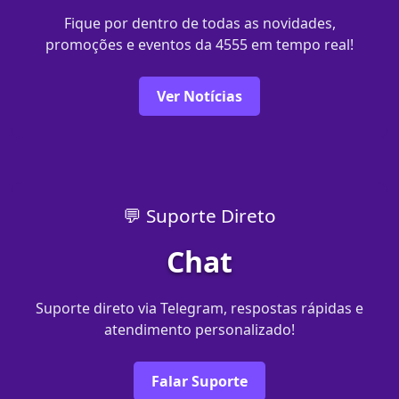
Fique por dentro de todas as novidades,
promoções e eventos da 4555 em tempo real!
Ver Notícias
💬 Suporte Direto
Chat
Suporte direto via Telegram, respostas rápidas e
atendimento personalizado!
Falar Suporte