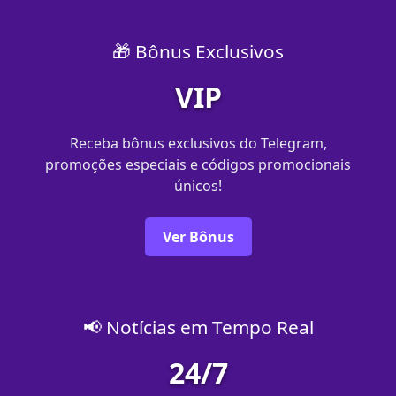
🎁 Bônus Exclusivos
VIP
Receba bônus exclusivos do Telegram,
promoções especiais e códigos promocionais
únicos!
Ver Bônus
📢 Notícias em Tempo Real
24/7