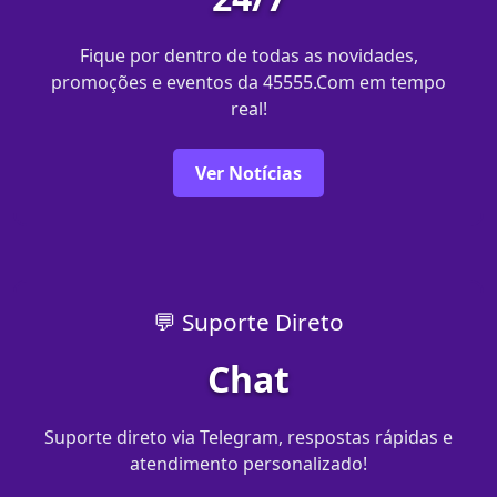
Fique por dentro de todas as novidades,
promoções e eventos da 45555.Com em tempo
real!
Ver Notícias
💬 Suporte Direto
Chat
Suporte direto via Telegram, respostas rápidas e
atendimento personalizado!