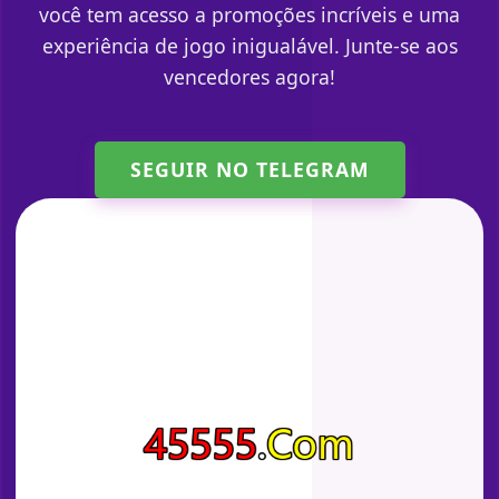
você tem acesso a promoções incríveis e uma
experiência de jogo inigualável. Junte-se aos
vencedores agora!
SEGUIR NO TELEGRAM