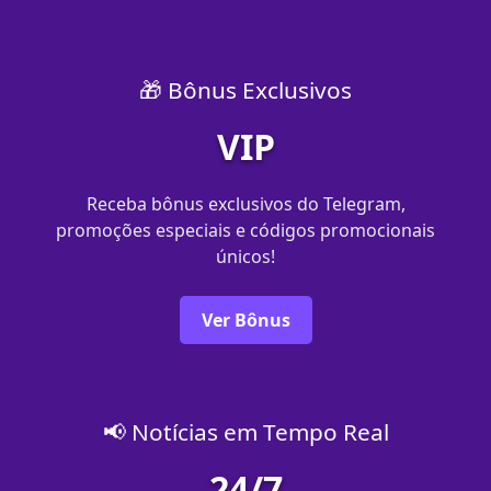
🎁 Bônus Exclusivos
VIP
Receba bônus exclusivos do Telegram,
promoções especiais e códigos promocionais
únicos!
Ver Bônus
📢 Notícias em Tempo Real
24/7