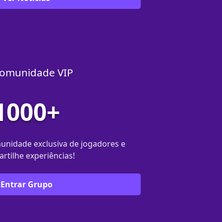
Comunidade VIP
1000+
unidade exclusiva de jogadores e
rtilhe experiências!
Entrar Grupo