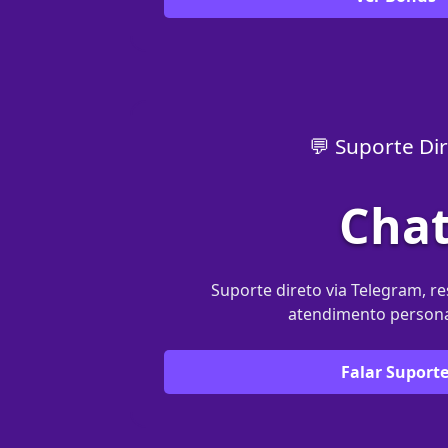
💬 Suporte Di
Cha
Suporte direto via Telegram, r
atendimento persona
Falar Suport