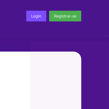
Login
Registrar-se