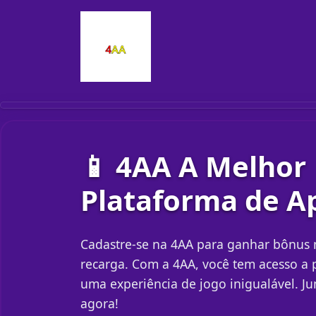
📱 4AA A Melhor
Plataforma de A
Cadastre-se na 4AA para ganhar bônus 
recarga. Com a 4AA, você tem acesso a 
uma experiência de jogo inigualável. J
agora!