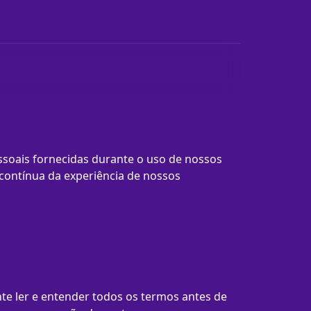
ssoais fornecidas durante o uso de nossos
 contínua da experiência de nossos
te ler e entender todos os termos antes de