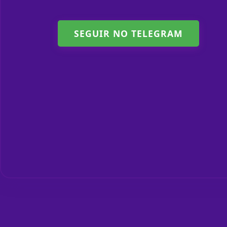
SEGUIR NO TELEGRAM