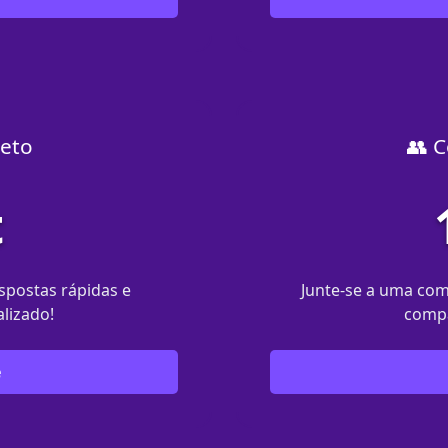
reto
👥 
t
espostas rápidas e
Junte-se a uma com
lizado!
compa
e