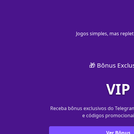
Jogos simples, mas replet
🎁 Bônus Exclu
VIP
Receba bônus exclusivos do Telegra
e códigos promocionai
Ver Bônus