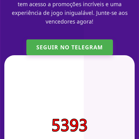
tem acesso a promoções incríveis e uma
experiência de jogo inigualável. Junte-se aos
vencedores agora!
SEGUIR NO TELEGRAM