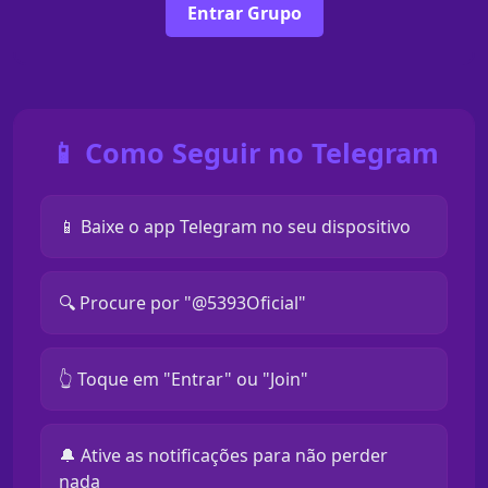
Entrar Grupo
📱 Como Seguir no Telegram
📱 Baixe o app Telegram no seu dispositivo
🔍 Procure por "@5393Oficial"
👆 Toque em "Entrar" ou "Join"
🔔 Ative as notificações para não perder
nada