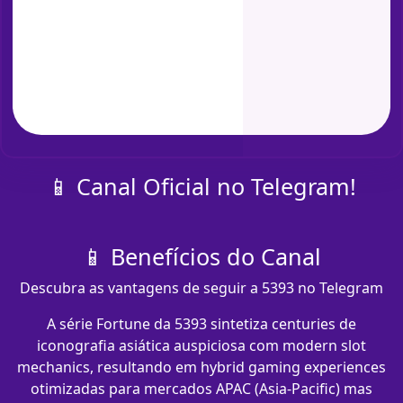
📱 Canal Oficial no Telegram!
📱 Benefícios do Canal
Descubra as vantagens de seguir a 5393 no Telegram
A série Fortune da 5393 sintetiza centuries de
iconografia asiática auspiciosa com modern slot
mechanics, resultando em hybrid gaming experiences
otimizadas para mercados APAC (Asia-Pacific) mas