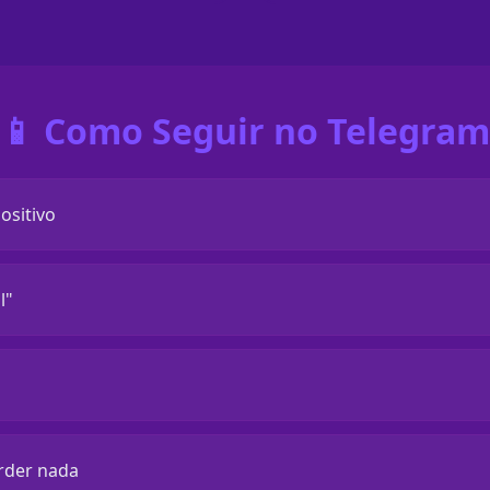
📱 Como Seguir no Telegram
ositivo
l"
erder nada