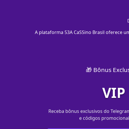
A plataforma 53A CaSSino Brasil oferece u
🎁 Bônus Exclu
VIP
Receba bônus exclusivos do Telegra
e códigos promocionai