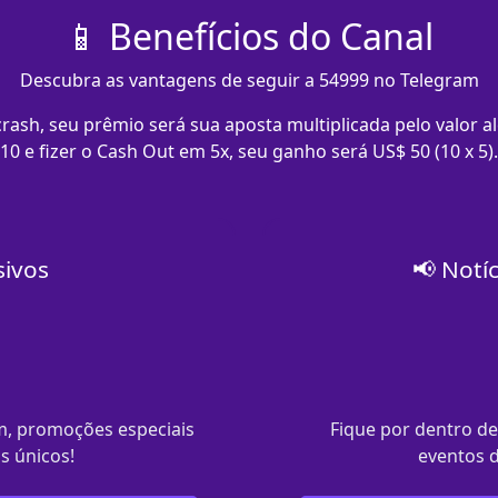
📱 Benefícios do Canal
Descubra as vantagens de seguir a 54999 no Telegram
crash, seu prêmio será sua aposta multiplicada pelo valor 
10 e fizer o Cash Out em 5x, seu ganho será US$ 50 (10 x 5).
sivos
📢 Notí
m, promoções especiais
Fique por dentro d
s únicos!
eventos 