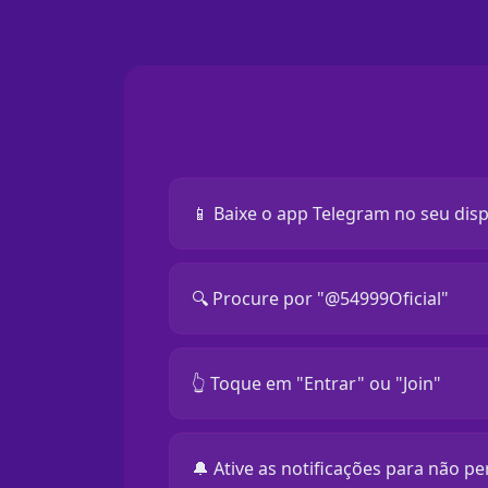
📱 Baixe o app Telegram no seu disp
🔍 Procure por "@54999Oficial"
👆 Toque em "Entrar" ou "Join"
🔔 Ative as notificações para não p