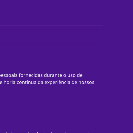
pessoais fornecidas durante o uso de
elhoria contínua da experiência de nossos