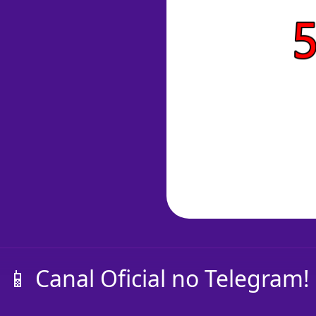
📱 Canal Oficial no Telegram!