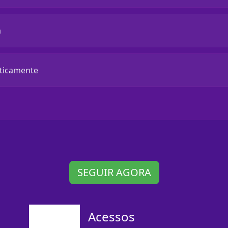
a
aticamente
SEGUIR AGORA
Acessos