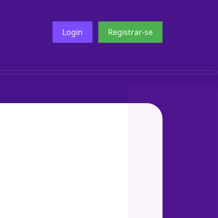
Login
Registrar-se