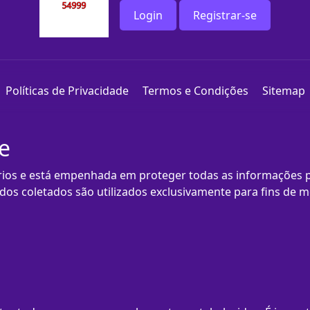
Login
Registrar-se
Políticas de Privacidade
Termos e Condições
Sitemap
de
ários e está empenhada em proteger todas as informações 
os coletados são utilizados exclusivamente para fins de m