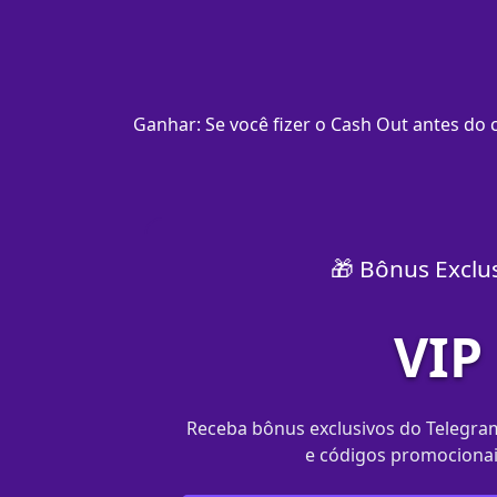
Ganhar: Se você fizer o Cash Out antes do 
🎁 Bônus Exclu
VIP
Receba bônus exclusivos do Telegra
e códigos promocionai