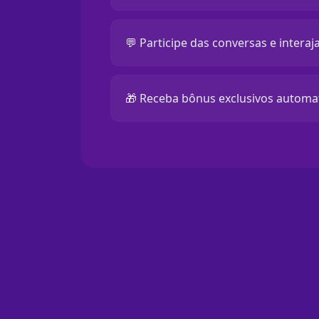
💬 Participe das conversas e interaj
🎁 Receba bônus exclusivos autom