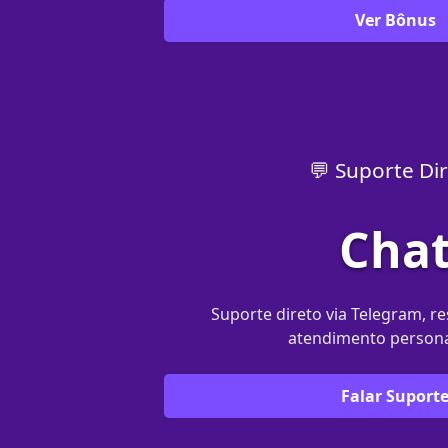
Ver Bônus
💬 Suporte Di
Cha
Suporte direto via Telegram, r
atendimento persona
Falar Suport