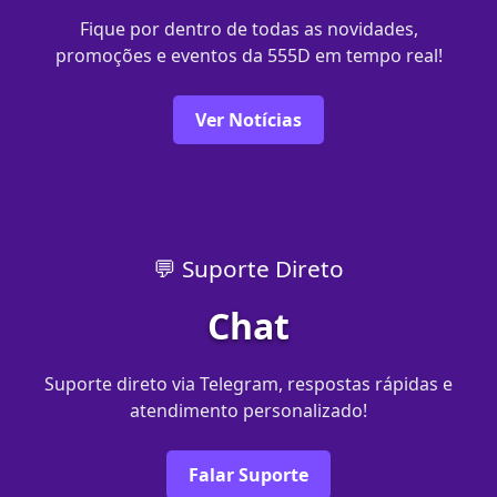
Fique por dentro de todas as novidades,
promoções e eventos da 555D em tempo real!
Ver Notícias
💬 Suporte Direto
Chat
Suporte direto via Telegram, respostas rápidas e
atendimento personalizado!
Falar Suporte