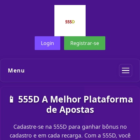
Login
Registrar-se
Menu
📱 555D A Melhor Plataforma
de Apostas
Cadastre-se na 555D para ganhar bônus no
cadastro e em cada recarga. Com a 555D, você