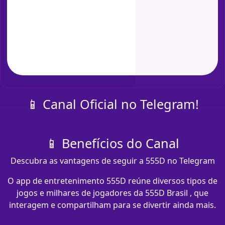
📱 Canal Oficial no Telegram!
📱 Benefícios do Canal
Descubra as vantagens de seguir a 555D no Telegram
O app de entretenimento 555D reúne diversos tipos de
jogos e milhares de jogadores da 555D Brasil , que
interagem e compartilham para se divertir ainda mais.