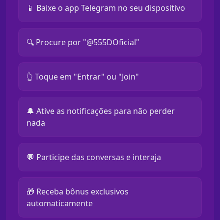
📱 Baixe o app Telegram no seu dispositivo
🔍 Procure por "@555DOficial"
👆 Toque em "Entrar" ou "Join"
🔔 Ative as notificações para não perder
nada
💬 Participe das conversas e interaja
🎁 Receba bônus exclusivos
automaticamente