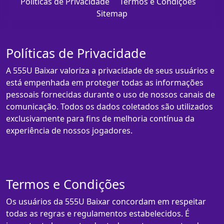
Políticas de Privacidade
Termos e Condições
Sitemap
Políticas de Privacidade
A 555U Baixar valoriza a privacidade de seus usuários e
está empenhada em proteger todas as informações
pessoais fornecidas durante o uso de nossos canais de
comunicação. Todos os dados coletados são utilizados
exclusivamente para fins de melhoria contínua da
experiência de nossos jogadores.
Termos e Condições
Os usuários da 555U Baixar concordam em respeitar
todas as regras e regulamentos estabelecidos. É