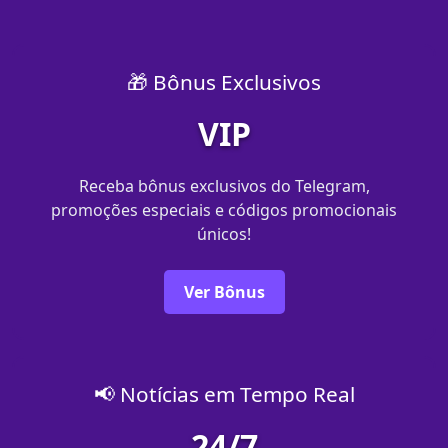
🎁 Bônus Exclusivos
VIP
Receba bônus exclusivos do Telegram,
promoções especiais e códigos promocionais
únicos!
Ver Bônus
📢 Notícias em Tempo Real
24/7