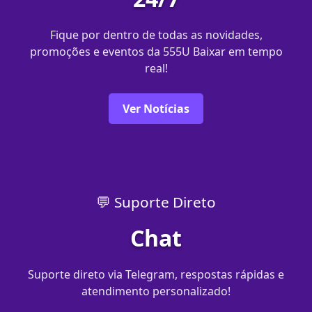
Fique por dentro de todas as novidades,
promoções e eventos da 555U Baixar em tempo
real!
Ver Notícias
💬 Suporte Direto
Chat
Suporte direto via Telegram, respostas rápidas e
atendimento personalizado!