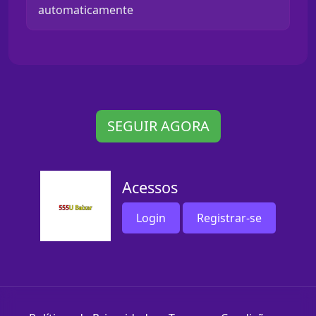
automaticamente
SEGUIR AGORA
Acessos
Login
Registrar-se