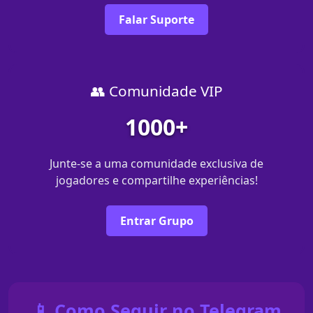
Falar Suporte
👥 Comunidade VIP
1000+
Junte-se a uma comunidade exclusiva de
jogadores e compartilhe experiências!
Entrar Grupo
📱 Como Seguir no Telegram