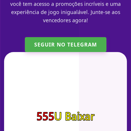
você tem acesso a promoções incríveis e uma
experiência de jogo inigualável. Junte-se aos
vencedores agora!
SEGUIR NO TELEGRAM