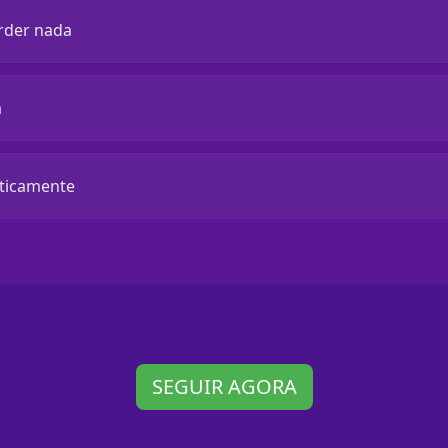
erder nada
a
aticamente
SEGUIR AGORA