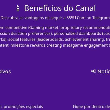
📱 Benefícios do Canal
Descubra as vantagens de seguir a 555U.Com no Telegram
om em competitive iGaming market: proprietary recommenda
ession duration preferences), personalized dashboards (cus
s), social features (leaderboards, achievement sharing, fri
ntent, milestone rewards creating metagame engagement b
sivos
📢 Notí
m, promoções especiais
Fique por dentro d