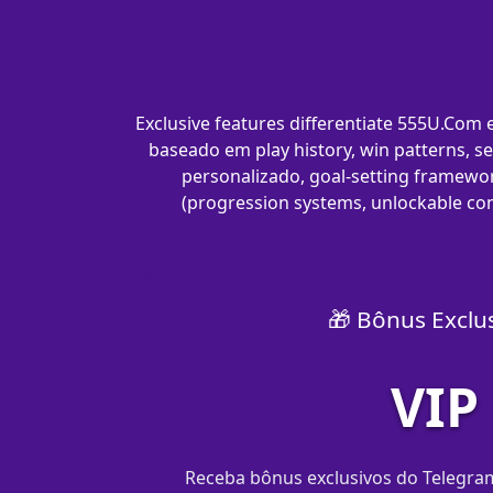
Exclusive features differentiate 555U.C
baseado em play history, win patterns, s
personalizado, goal-setting framework
(progression systems, unlockable co
🎁 Bônus Exclu
VIP
Receba bônus exclusivos do Telegra