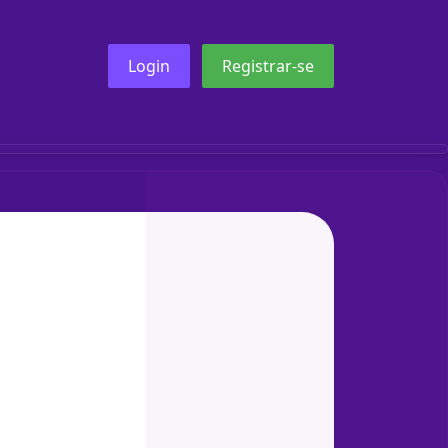
Login
Registrar-se