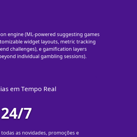
tion engine (ML-powered suggesting games
tomizable widget layouts, metric tracking
end challenges), e gamification layers
eyond individual gambling sessions).
cias em Tempo Real
24/7
e todas as novidades, promoções e