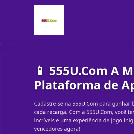
📱 555U.Com A M
Plataforma de A
Cadastre-se na 555U.Com para ganhar 
cada recarga. Com a 555U.Com, você t
incríveis e uma experiência de jogo inig
vencedores agora!