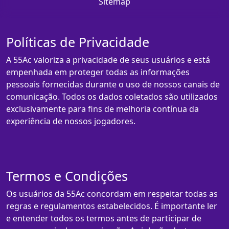
Sitemap
Políticas de Privacidade
A 55Ac valoriza a privacidade de seus usuários e está
empenhada em proteger todas as informações
pessoais fornecidas durante o uso de nossos canais de
comunicação. Todos os dados coletados são utilizados
exclusivamente para fins de melhoria contínua da
experiência de nossos jogadores.
Termos e Condições
Os usuários da 55Ac concordam em respeitar todas as
regras e regulamentos estabelecidos. É importante ler
e entender todos os termos antes de participar de