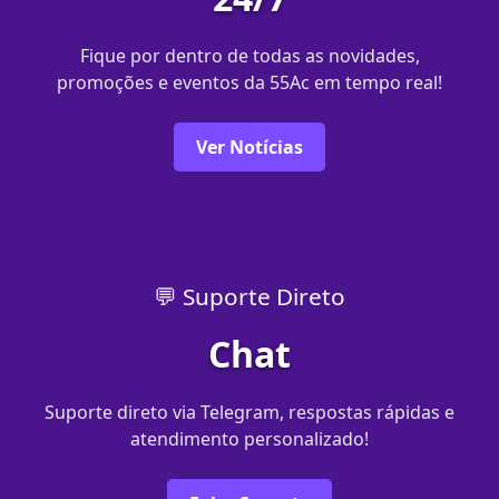
Fique por dentro de todas as novidades,
promoções e eventos da 55Ac em tempo real!
Ver Notícias
💬 Suporte Direto
Chat
Suporte direto via Telegram, respostas rápidas e
atendimento personalizado!