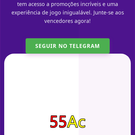
tem acesso a promoções incríveis e uma
experiência de jogo inigualável. Junte-se aos
vencedores agora!
SEGUIR NO TELEGRAM