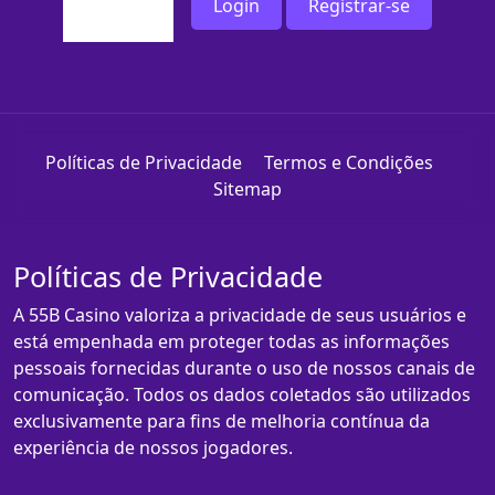
Login
Registrar-se
Políticas de Privacidade
Termos e Condições
Sitemap
Políticas de Privacidade
A 55B Casino valoriza a privacidade de seus usuários e
está empenhada em proteger todas as informações
pessoais fornecidas durante o uso de nossos canais de
comunicação. Todos os dados coletados são utilizados
exclusivamente para fins de melhoria contínua da
experiência de nossos jogadores.