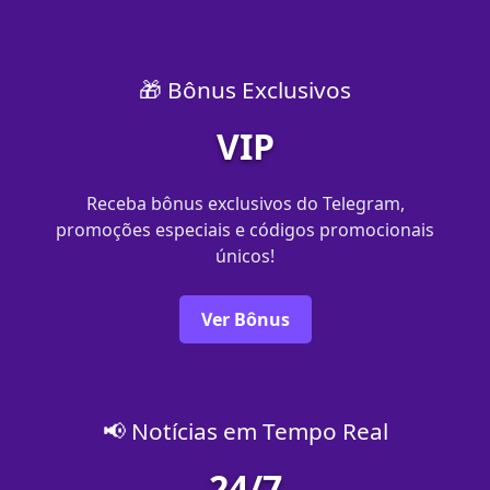
🎁 Bônus Exclusivos
VIP
Receba bônus exclusivos do Telegram,
promoções especiais e códigos promocionais
únicos!
Ver Bônus
📢 Notícias em Tempo Real
24/7