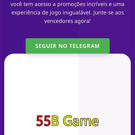
você tem acesso a promoções incríveis e uma
experiência de jogo inigualável. Junte-se aos
vencedores agora!
SEGUIR NO TELEGRAM