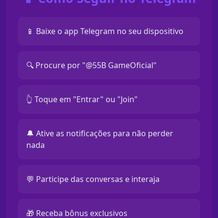
📱 Baixe o app Telegram no seu dispositivo
🔍 Procure por "@55B GameOficial"
👆 Toque em "Entrar" ou "Join"
🔔 Ative as notificações para não perder
nada
💬 Participe das conversas e interaja
🎁 Receba bônus exclusivos