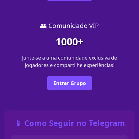
👥 Comunidade VIP
1000+
Junte-se a uma comunidade exclusiva de
jogadores e compartilhe experiências!
Entrar Grupo
📱 Como Seguir no Telegram