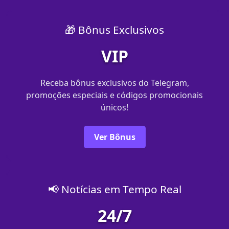
🎁 Bônus Exclusivos
VIP
Receba bônus exclusivos do Telegram,
promoções especiais e códigos promocionais
únicos!
Ver Bônus
📢 Notícias em Tempo Real
24/7