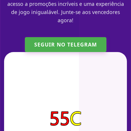
acesso a promoções incríveis e uma experiência
de jogo inigualável. Junte-se aos vencedores
agora!
SEGUIR NO TELEGRAM