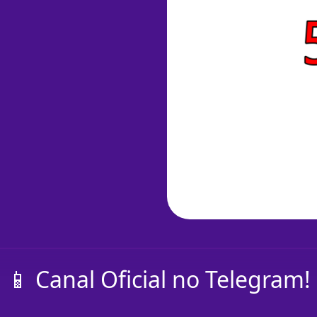
📱 Canal Oficial no Telegram!