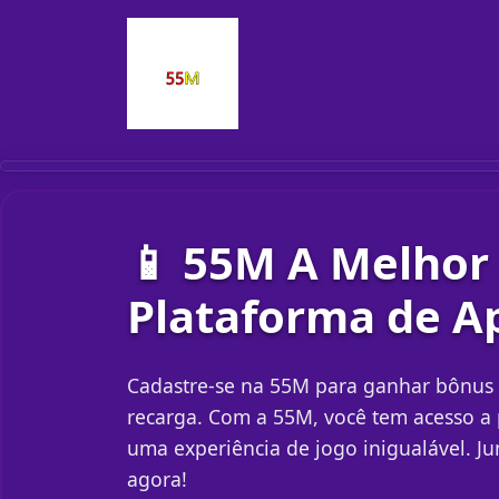
📱 55M A Melhor
Plataforma de A
Cadastre-se na 55M para ganhar bônus 
recarga. Com a 55M, você tem acesso a 
uma experiência de jogo inigualável. J
agora!