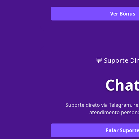
Ver Bônus
💬 Suporte Di
Cha
Suporte direto via Telegram, r
atendimento persona
Falar Suport