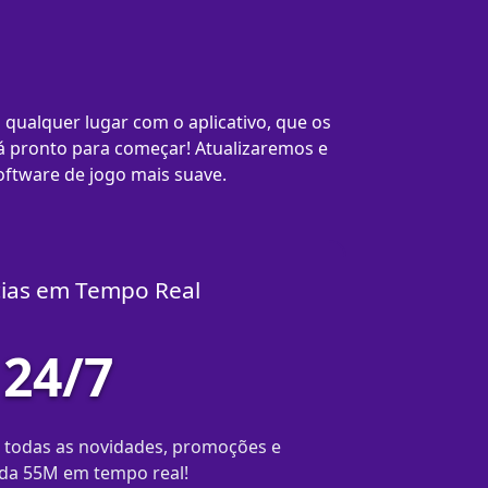
qualquer lugar com o aplicativo, que os
á pronto para começar! Atualizaremos e
ftware de jogo mais suave.
cias em Tempo Real
24/7
e todas as novidades, promoções e
da 55M em tempo real!