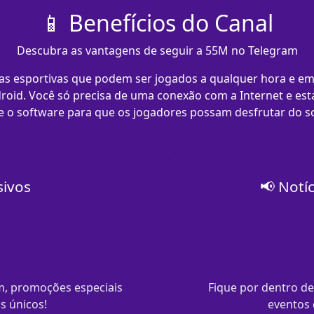
📱 Benefícios do Canal
Descubra as vantagens de seguir a 55M no Telegram
as esportivas que podem ser jogados a qualquer hora e em 
roid. Você só precisa de uma conexão com a Internet e est
 o software para que os jogadores possam desfrutar do so
sivos
📢 Notí
m, promoções especiais
Fique por dentro d
s únicos!
eventos 