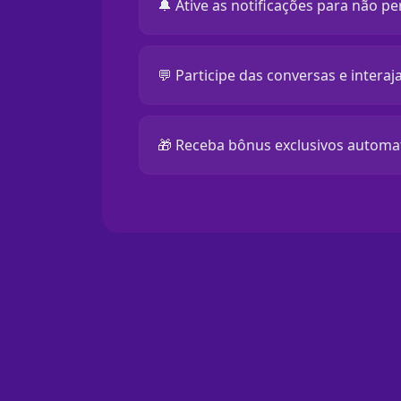
🔔 Ative as notificações para não p
💬 Participe das conversas e interaj
🎁 Receba bônus exclusivos autom