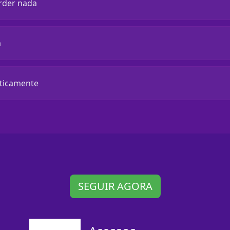
erder nada
a
aticamente
SEGUIR AGORA