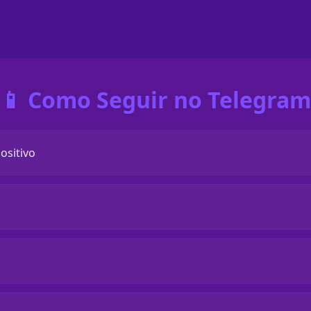
📱 Como Seguir no Telegram
ositivo