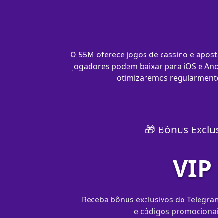
O 55M oferece jogos de cassino e apost
jogadores podem baixar para iOS e And
otimizaremos regularmente
🎁 Bônus Exclu
VIP
Receba bônus exclusivos do Telegra
e códigos promocionai