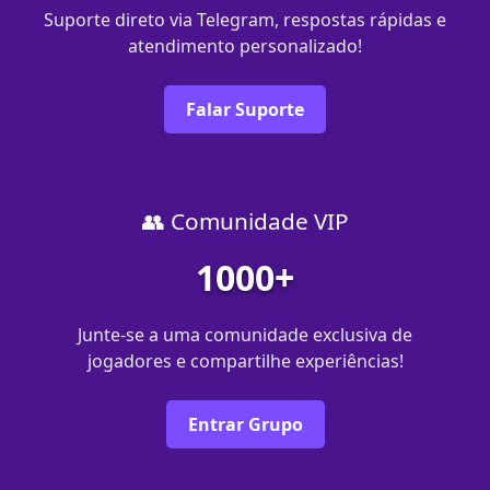
Suporte direto via Telegram, respostas rápidas e
atendimento personalizado!
Falar Suporte
👥 Comunidade VIP
1000+
Junte-se a uma comunidade exclusiva de
jogadores e compartilhe experiências!
Entrar Grupo