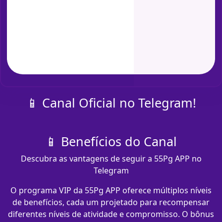
📱 Canal Oficial no Telegram!
📱 Benefícios do Canal
Descubra as vantagens de seguir a 55Pg APP no
Telegram
O programa VIP da 55Pg APP oferece múltiplos níveis
de benefícios, cada um projetado para recompensar
diferentes níveis de atividade e compromisso. O bônus