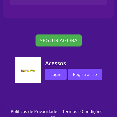
SEGUIR AGORA
Acessos
Login
Registrar-se
Políticas de Privacidade
Termos e Condições