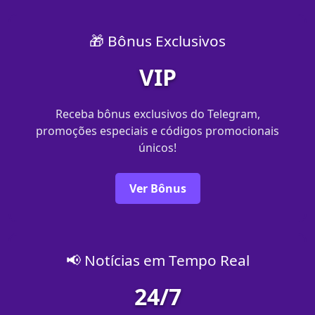
🎁 Bônus Exclusivos
VIP
Receba bônus exclusivos do Telegram,
promoções especiais e códigos promocionais
únicos!
Ver Bônus
📢 Notícias em Tempo Real
24/7