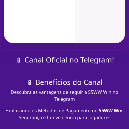
📱 Canal Oficial no Telegram!
📱 Benefícios do Canal
Descubra as vantagens de seguir a 55WW Win no
Telegram
Explorando os Métodos de Pagamento no
55WW Win
:
Segurança e Conveniência para Jogadores