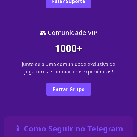
Falar Suporte
👥 Comunidade VIP
1000+
Junte-se a uma comunidade exclusiva de
jogadores e compartilhe experiências!
Entrar Grupo
📱 Como Seguir no Telegram