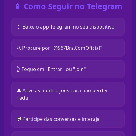
📱 Como Seguir no Telegram
📱 Baixe o app Telegram no seu dispositivo
🔍 Procure por "@567Bra.ComOficial"
👆 Toque em "Entrar" ou "Join"
🔔 Ative as notificações para não perder
nada
💬 Participe das conversas e interaja