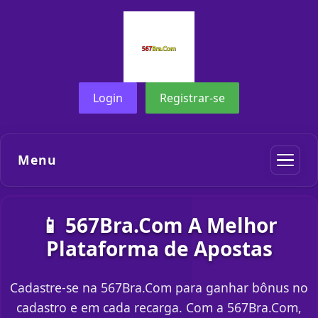
Login
Registrar-se
Menu
📱 567Bra.Com A Melhor
Plataforma de Apostas
Cadastre-se na 567Bra.Com para ganhar bônus no
cadastro e em cada recarga. Com a 567Bra.Com,