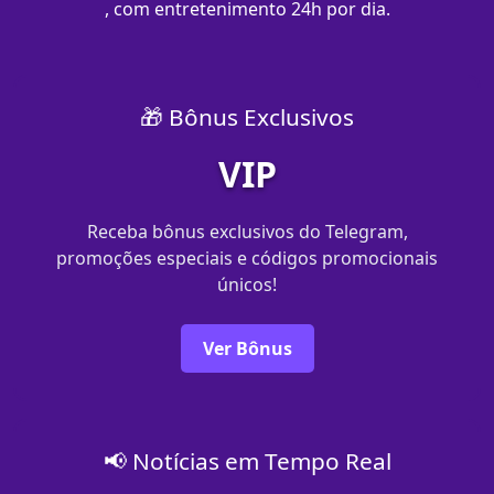
, com entretenimento 24h por dia.
🎁 Bônus Exclusivos
VIP
Receba bônus exclusivos do Telegram,
promoções especiais e códigos promocionais
únicos!
Ver Bônus
📢 Notícias em Tempo Real