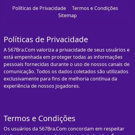
Políticas de Privacidade
Termos e Condições
Sitemap
Políticas de Privacidade
A 567Bra.Com valoriza a privacidade de seus usuários e
está empenhada em proteger todas as informações
pessoais fornecidas durante o uso de nossos canais de
comunicação. Todos os dados coletados são utilizados
exclusivamente para fins de melhoria contínua da
experiência de nossos jogadores.
Termos e Condições
Os usuários da 567Bra.Com concordam em respeitar