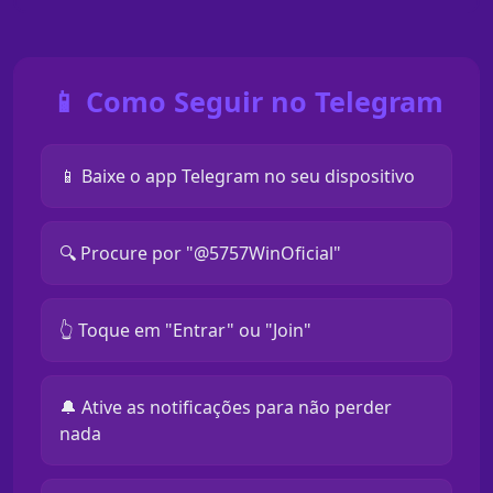
📱 Como Seguir no Telegram
📱 Baixe o app Telegram no seu dispositivo
🔍 Procure por "@5757WinOficial"
👆 Toque em "Entrar" ou "Join"
🔔 Ative as notificações para não perder
nada