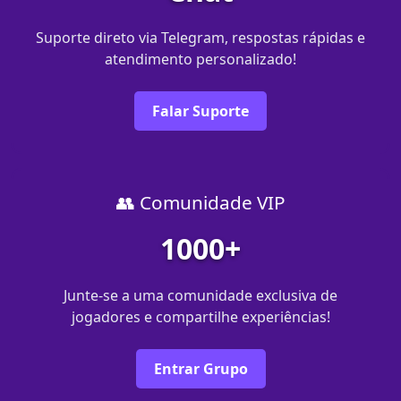
Suporte direto via Telegram, respostas rápidas e
atendimento personalizado!
Falar Suporte
👥 Comunidade VIP
1000+
Junte-se a uma comunidade exclusiva de
jogadores e compartilhe experiências!
Entrar Grupo