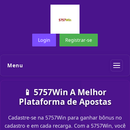
Login
Registrar-se
Menu
📱 5757Win A Melhor
Plataforma de Apostas
Cadastre-se na 5757Win para ganhar bônus no
cadastro e em cada recarga. Com a 5757Win, você