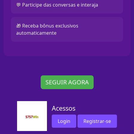
💬 Participe das conversas e interaja
🎁 Receba bônus exclusivos
automaticamente
SEGUIR AGORA
Acessos
Login
Registrar-se