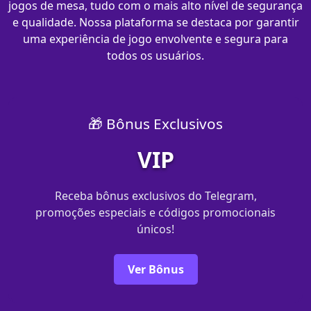
jogos de mesa, tudo com o mais alto nível de segurança
e qualidade. Nossa plataforma se destaca por garantir
uma experiência de jogo envolvente e segura para
todos os usuários.
🎁 Bônus Exclusivos
VIP
Receba bônus exclusivos do Telegram,
promoções especiais e códigos promocionais
únicos!
Ver Bônus