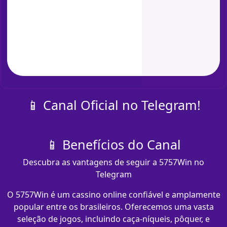
📱 Canal Oficial no Telegram!
📱 Benefícios do Canal
Descubra as vantagens de seguir a 5757Win no
Telegram
O 5757Win é um cassino online confiável e amplamente
popular entre os brasileiros. Oferecemos uma vasta
seleção de jogos, incluindo caça-níqueis, pôquer, e