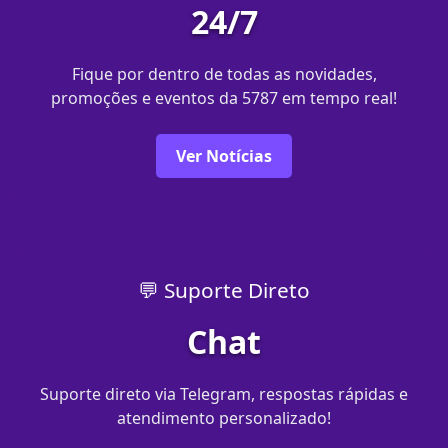
24/7
Fique por dentro de todas as novidades,
promoções e eventos da 5787 em tempo real!
Ver Notícias
💬 Suporte Direto
Chat
Suporte direto via Telegram, respostas rápidas e
atendimento personalizado!