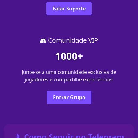
Falar Suporte
👥 Comunidade VIP
1000+
Junte-se a uma comunidade exclusiva de
jogadores e compartilhe experiências!
Entrar Grupo
📱 Como Seguir no Telegram