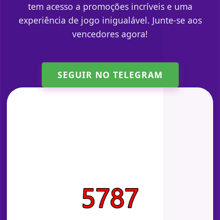
tem acesso a promoções incríveis e uma
experiência de jogo inigualável. Junte-se aos
vencedores agora!
SEGUIR NO TELEGRAM