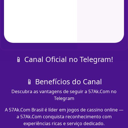
📱 Canal Oficial no Telegram!
📱 Benefícios do Canal
Descubra as vantagens de seguir a 57Ak.Com no
Telegram
A 57Ak.Com Brasil é líder em jogos de cassino online —
a 57Ak.Com conquista reconhecimento com
experiências ricas e serviço dedicado.