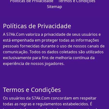
Políticas de Privacidade
Termos e Condições
Sitemap
Políticas de Privacidade
A 57Ak.Com valoriza a privacidade de seus usuários e
está empenhada em proteger todas as informações
pessoais fornecidas durante o uso de nossos canais de
comunicação. Todos os dados coletados são utilizados
exclusivamente para fins de melhoria contínua da
experiência de nossos jogadores.
Termos e Condições
Os usuários da 57Ak.Com concordam em respeitar
todas as regras e regulamentos estabelecidos. É