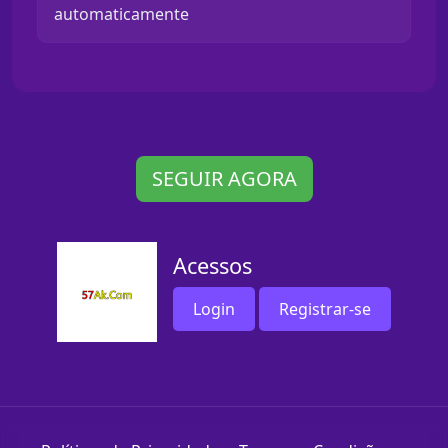
automaticamente
SEGUIR AGORA
Acessos
Login
Registrar-se