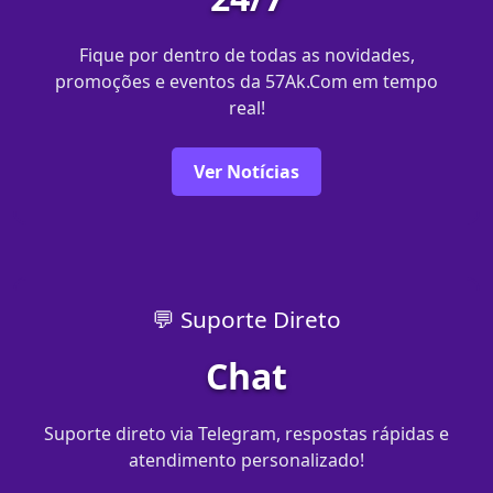
Fique por dentro de todas as novidades,
promoções e eventos da 57Ak.Com em tempo
real!
Ver Notícias
💬 Suporte Direto
Chat
Suporte direto via Telegram, respostas rápidas e
atendimento personalizado!