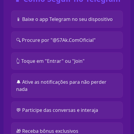
📱 Baixe o app Telegram no seu dispositivo
🔍 Procure por "@57Ak.ComOficial"
👆 Toque em "Entrar" ou "Join"
🔔 Ative as notificações para não perder
nada
💬 Participe das conversas e interaja
🎁 Receba bônus exclusivos