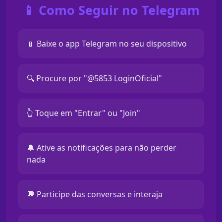
📱 Como Seguir no Telegram
📱 Baixe o app Telegram no seu dispositivo
🔍 Procure por "@5853 LoginOficial"
👆 Toque em "Entrar" ou "Join"
🔔 Ative as notificações para não perder
nada
💬 Participe das conversas e interaja