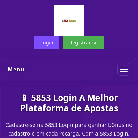
Login
Registrar-se
Menu
📱 5853 Login A Melhor
Plataforma de Apostas
Cadastre-se na 5853 Login para ganhar bônus no
cadastro e em cada recarga. Com a 5853 Login,