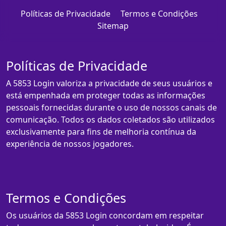
Políticas de Privacidade
Termos e Condições
Sitemap
Políticas de Privacidade
A 5853 Login valoriza a privacidade de seus usuários e
está empenhada em proteger todas as informações
pessoais fornecidas durante o uso de nossos canais de
comunicação. Todos os dados coletados são utilizados
exclusivamente para fins de melhoria contínua da
experiência de nossos jogadores.
Termos e Condições
Os usuários da 5853 Login concordam em respeitar