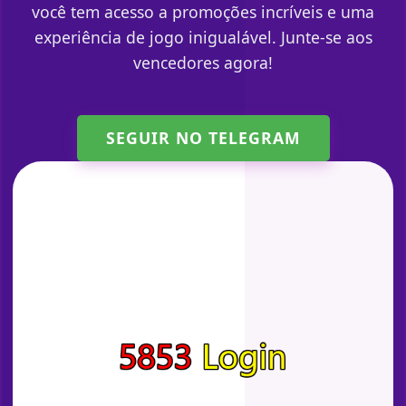
você tem acesso a promoções incríveis e uma
experiência de jogo inigualável. Junte-se aos
vencedores agora!
SEGUIR NO TELEGRAM