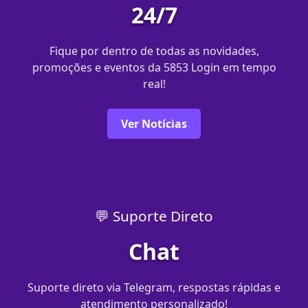
24/7
Fique por dentro de todas as novidades,
promoções e eventos da 5853 Login em tempo
real!
Ver Notícias
💬 Suporte Direto
Chat
Suporte direto via Telegram, respostas rápidas e
atendimento personalizado!