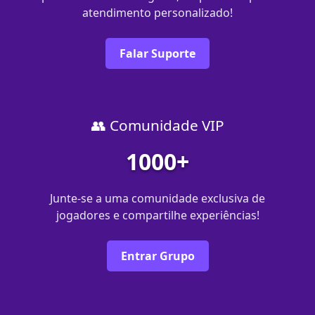
atendimento personalizado!
Falar Suporte
👥 Comunidade VIP
1000+
Junte-se a uma comunidade exclusiva de
jogadores e compartilhe experiências!
Entrar Grupo