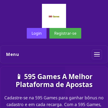
Login
Registrar-se
Menu
📱 595 Games A Melhor
Plataforma de Apostas
Cadastre-se na 595 Games para ganhar bônus no
cadastro e em cada recarga. Com a 595 Games,