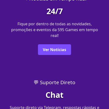
24/7
Fique por dentro de todas as novidades,
promoções e eventos da 595 Games em tempo
real!
Ver Notícias
💬 Suporte Direto
Chat
Suporte direto via Telegram, respostas rápidas e