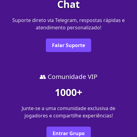
Chat
Suporte direto via Telegram, respostas rápidas e
atendimento personalizado!
Falar Suporte
👥 Comunidade VIP
1000+
Junte-se a uma comunidade exclusiva de
jogadores e compartilhe experiências!
Entrar Grupo