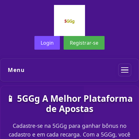
Login
Registrar-se
Menu
📱 5GGg A Melhor Plataforma
de Apostas
Cadastre-se na 5GGg para ganhar bônus no
cadastro e em cada recarga. Com a 5GGg, você