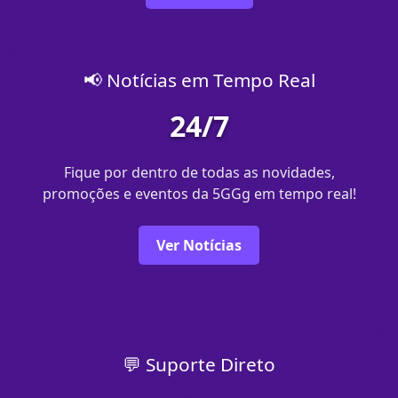
📢 Notícias em Tempo Real
24/7
Fique por dentro de todas as novidades,
promoções e eventos da 5GGg em tempo real!
Ver Notícias
💬 Suporte Direto