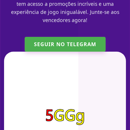
tem acesso a promoções incríveis e uma
experiência de jogo inigualável. Junte-se aos
vencedores agora!
SEGUIR NO TELEGRAM